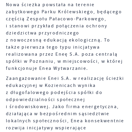
Wyrażenie zgody na analityczne pliki cookies
Promocyjne pliki cookies służą do prezentowania
Nowa ścieżka powstała na terenie
Więcej
gwarantuje dostępność wszystkich
Ci naszych komunikatów na podstawie analizy
zabytkowego Parku Królewskiego, będącego
funkcjonalności.
Twoich upodobań oraz Twoich zwyczajów
częścią Zespołu Pałacowo-Parkowego,
dotyczących przeglądanej witryny internetowej.
i stanowi przykład połączenia ochrony
Treści promocyjne mogą pojawić się na stronach
podmiotów trzecich lub firm będących naszymi
dziedzictwa przyrodniczego
partnerami oraz innych dostawców usług. Firmy te
z nowoczesną edukacją ekologiczną. To
działają w charakterze pośredników
także pierwsza tego typu inicjatywa
prezentujących nasze treści w postaci wiadomości,
realizowana przez Eneę S.A. poza centralą
ofert, komunikatów mediów społecznościowych.
spółki w Poznaniu, w miejscowości, w której
funkcjonuje Enea Wytwarzanie.
Zaangażowanie Enei S.A. w realizację ścieżki
edukacyjnej w Kozienicach wynika
z długofalowego podejścia spółki do
odpowiedzialności społecznej
i środowiskowej. Jako firma energetyczna,
działająca w bezpośrednim sąsiedztwie
lokalnych społeczności, Enea konsekwentnie
rozwija inicjatywy wspierające