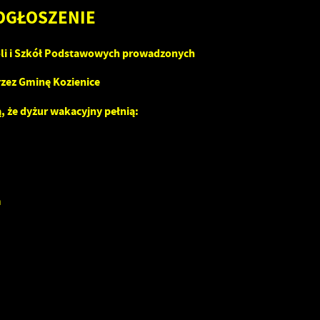
OGŁOSZENIE
oli i Szkół Podstawowych prowadzonych
rzez Gminę Kozienice
, że dyżur wakacyjny pełnią:
h