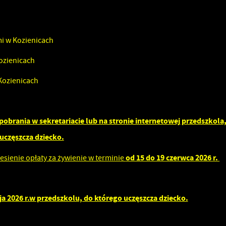
mi w Kozienicach
ozienicach
Kozienicach
stawienia
pobrania w sekretariacie lub na stronie internetowej przedszkola
uczęszcza dziecko.
zanujemy Twoją prywatność. Możesz zmienić ustawienia cookies lub zaakceptować je
szystkie. W dowolnym momencie możesz dokonać zmiany swoich ustawień.
od 15 do 19 czerwca 2026 r.
esienie opłaty za żywienie w terminie
iezbędne
ja 2026 r.w przedszkolu, do którego uczęszcza dziecko.
iezbędne pliki cookies służą do prawidłowego funkcjonowania strony internetowej i
możliwiają Ci komfortowe korzystanie z oferowanych przez nas usług.