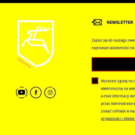
P
W
a
i
NEWSLETTER
b
p
s
Zapisz się do naszego news
najnowsze wiadomości na 
Wyrażam zgodę na 
elektroniczną na ws
e-mail informacji d
przez Administrator
zostać cofnięta w k
prywatności i plików