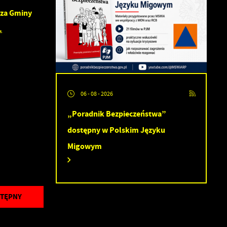
ia
rza Gminy
.
ez
ci
06 - 08 - 2026
i
„Poradnik Bezpieczeństwa”
dostępny w Polskim Języku
Migowym
.
TĘPNY
a