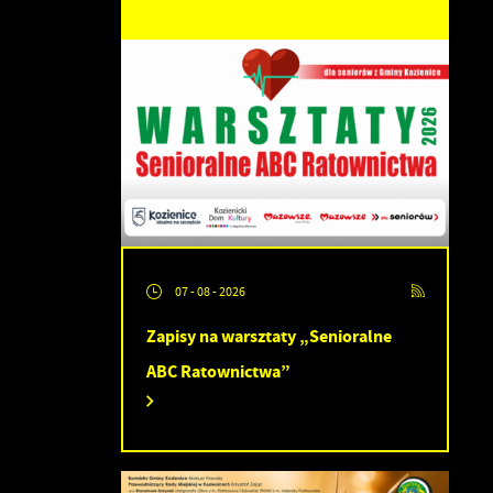
07 - 08 - 2026
Zapisy na warsztaty „Senioralne
ABC Ratownictwa”