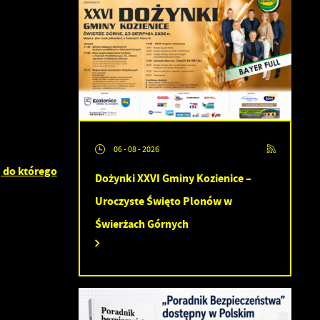
06 - 08 - 2026
, do którego
Dożynki XXVI Gminy Kozienice –
Uroczyste Święto Plonów w
Świerżach Górnych