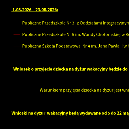
1.08.2026 – 23.08.2026:
Publiczne Przedszkole Nr 3 z Oddziałami Integracyjny
Publiczne Przedszkole Nr 5 im. Wandy Chotomskiej w K
Publiczna Szkoła Podstawowa Nr 4 im. Jana Pawła II w 
U
Wniosek o przyjęcie dziecka na dyżur wakacyjny
będzie do 
S
w
Warunkiem przyjęcia dziecka na dyżur jest wni
N
Wnioski na dyżur wakacyjny
będą wydawane
od 5 do 22 ma
N
u