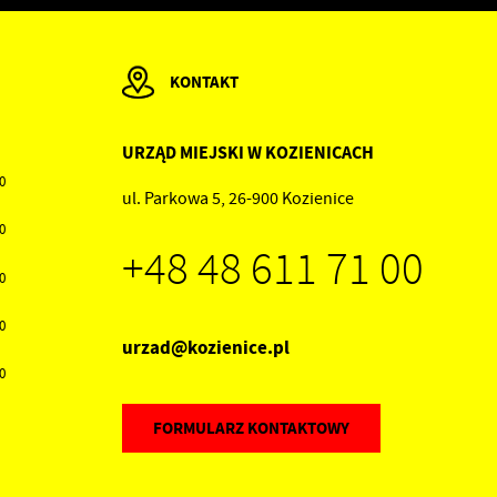
KONTAKT
ów
URZĄD MIEJSKI W KOZIENICACH
00
ul. Parkowa 5, 26-900 Kozienice
30
+48 48 611 71 00
30
30
urzad@kozienice.pl
30
FORMULARZ KONTAKTOWY