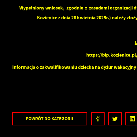
P
W
Wypełniony wniosek, zgodnie z zasadami organizacji d
T
pl
Kozienice z dnia 28 kwietnia 2025r.) należy złoż
F
Z
T
L
C
D
W
https://bip.kozienice.p
n
z
Informacja o zakwalifikowaniu dziecka na dyżur wakacyjny 
fu
A
A
C
W
i
p
w
R
POWRÓT
DO KATEGORII
W
D
f
s