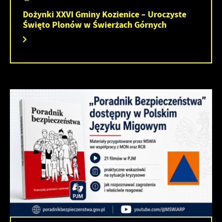
Dożynki XXVI Gminy Kozienice – Uroczyste
Święto Plonów w Świerżach Górnych