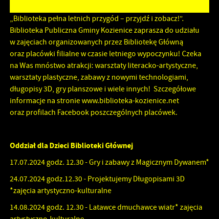
Zapoznaj się z
POLITYKĄ PRYWATNOŚCI I PLIKÓW COOKIES
.
Tego typu pliki cookies umożliwiają stronie internetowej
zapamiętanie wprowadzonych przez Ciebie ustawień oraz
„Biblioteka pełna letnich przygód – przyjdź i zobacz!”.
personalizację określonych funkcjonalności czy prezentowanych
Biblioteka Publiczna Gminy Kozienice zaprasza do udziału
treści.
w zajęciach organizowanych przez Bibliotekę Główną
Dzięki tym plikom cookies możemy zapewnić Ci większy komfort
oraz placówki filialne w czasie letniego wypoczynku! Czeka
Więcej
korzystania z funkcjonalności naszej strony poprzez dopasowanie
na Was mnóstwo atrakcji: warsztaty literacko-artystyczne,
jej do Twoich indywidualnych preferencji. Wyrażenie zgody na
warsztaty plastyczne, zabawy z nowymi technologiami,
funkcjonalne i personalizacyjne pliki cookies gwarantuje
Analityczne
długopisy 3D, gry planszowe i wiele innych! Szczegółowe
dostępność większej ilości funkcji na stronie.
informacje na stronie www.biblioteka-kozienice.net
Analityczne pliki cookies pomagają nam rozwijać się i
oraz profilach Facebook poszczególnych placówek.
dostosowywać do Twoich potrzeb.
Cookies analityczne pozwalają na uzyskanie informacji w zakresie
Więcej
wykorzystywania witryny internetowej, miejsca oraz częstotliwości,
Oddział dla Dzieci Biblioteki Głównej
z jaką odwiedzane są nasze serwisy www. Dane pozwalają nam na
ocenę naszych serwisów internetowych pod względem ich
Reklamowe
17.07.2024 godz. 12.30 - Gry i zabawy z Magicznym Dywanem*
popularności wśród użytkowników. Zgromadzone informacje są
przetwarzane w formie zanonimizowanej. Wyrażenie zgody na
Dzięki reklamowym plikom cookies prezentujemy Ci najciekawsze
24.07.2024 godz.12.30 - Projektujemy Długopisami 3D
analityczne pliki cookies gwarantuje dostępność wszystkich
informacje i aktualności na stronach naszych partnerów.
*zajęcia artystyczno-kulturalne
funkcjonalności.
Promocyjne pliki cookies służą do prezentowania Ci naszych
Więcej
14.08.2024 godz. 12.30 - Latawce dmuchawce wiatr* zajęcia
komunikatów na podstawie analizy Twoich upodobań oraz Twoich