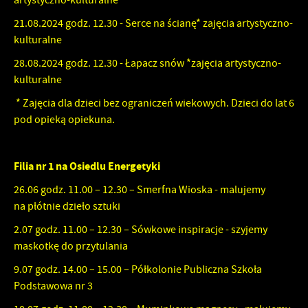
artystyczno-kulturalne
zwyczajów dotyczących przeglądanej witryny internetowej. Treści
promocyjne mogą pojawić się na stronach podmiotów trzecich lub
21.08.2024 godz. 12.30 - Serce na ścianę* zajęcia artystyczno-
firm będących naszymi partnerami oraz innych dostawców usług.
kulturalne
Firmy te działają w charakterze pośredników prezentujących nasze
treści w postaci wiadomości, ofert, komunikatów mediów
28.08.2024 godz. 12.30 - Łapacz snów *zajęcia artystyczno-
społecznościowych.
kulturalne
* Zajęcia dla dzieci bez ograniczeń wiekowych. Dzieci do lat 6
pod opieką opiekuna.
Filia nr 1 na Osiedlu Energetyki
26.06 godz. 11.00 – 12.30 – Smerfna Wioska - malujemy
na płótnie dzieło sztuki
2.07 godz. 11.00 – 12.30 – Sówkowe inspiracje - szyjemy
maskotkę do przytulania
9.07 godz. 14.00 – 15.00 – Półkolonie Publiczna Szkoła
Podstawowa nr 3