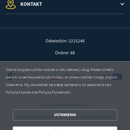
KONTAKT
Odwiedzin: 2215246
Online: 88
Strona korzysta z plików cookies w celu realizacji usług. Możesz określić
warunki przechowywania lub dostępu do plików cookies klikając przycisk
Ustawienia. Aby dowiedzieć się więcej zachęcamy do zapoznania się z
Polityką Cookies oraz Polityką Prywatności.
ZAPISZ WYBRANE
Copyright by kozienice.pl
USTAWIENIA
Powered by
2ClickPortal®
- Portale nowej generacji
ZEZWÓL NA WSZYSTKIE