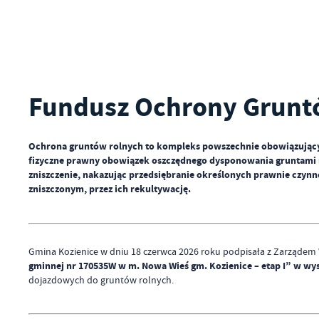
Fundusz Ochrony Grunt
Ochrona gruntów rolnych to kompleks powszechnie obowiązującyc
fizyczne prawny obowiązek oszczędnego dysponowania gruntami rol
zniszczenie, nakazując przedsiębranie określonych prawnie czynno
zniszczonym, przez ich rekultywację.
Gmina Kozienice w dniu 18 czerwca 2026 roku podpisała z Zarządem
gminnej nr 170535W w m. Nowa Wieś gm. Kozienice – etap I” w wys
dojazdowych do gruntów rolnych.