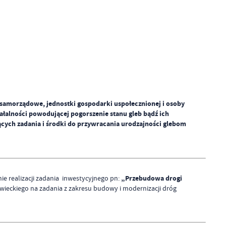
amorządowe, jednostki gospodarki uspołecznionej i osoby
łalności powodującej pogorszenie stanu gleb bądź ich
jących zadania i środki do przywracania urodzajności glebom
„Przebudowa drogi
 realizacji zadania inwestycyjnego pn:
eckiego na zadania z zakresu budowy i modernizacji dróg