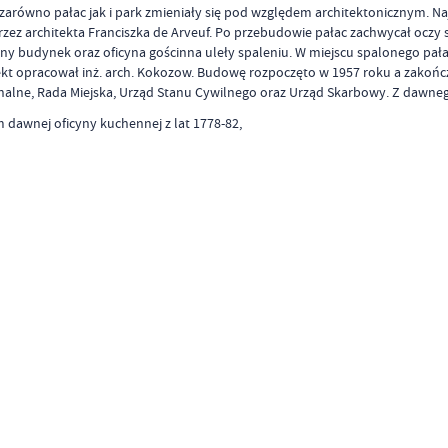
e zarówno pałac jak i park zmieniały się pod względem architektonicznym
przez architekta Franciszka de Arveuf. Po przebudowie pałac zachwycał oczy
wny budynek oraz oficyna gościnna uleły spaleniu. W miejscu spalonego pa
kt opracował inż. arch. Kokozow. Budowę rozpoczęto w 1957 roku a zakoń
nalne, Rada Miejska, Urząd Stanu Cywilnego oraz Urząd Skarbowy. Z dawneg
 dawnej oficyny kuchennej z lat 1778-82,