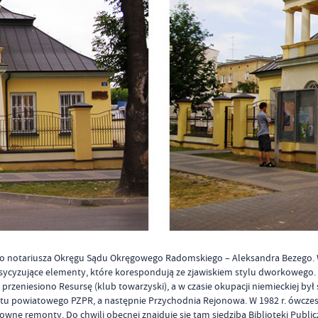
o notariusza Okręgu Sądu Okręgowego Radomskiego – Aleksandra Bezego. W 
klasycyzujące elementy, które korespondują ze zjawiskiem stylu dworkowego.
przeniesiono Resursę (klub towarzyski), a w czasie okupacji niemieckiej by
etu powiatowego PZPR, a następnie Przychodnia Rejonowa. W 1982 r. ówczesn
owne remonty. Do chwili obecnej znajduje się tam siedziba Biblioteki Public