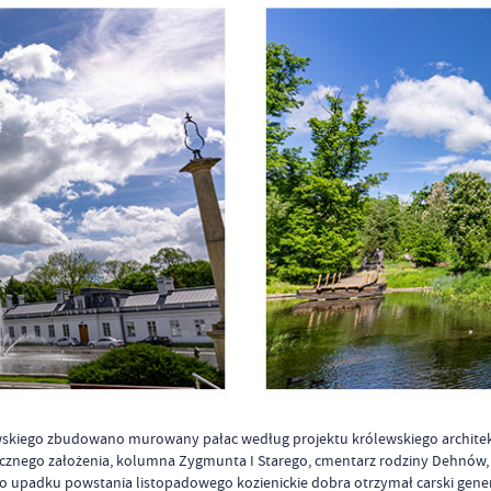
skiego zbudowano murowany pałac według projektu królewskiego architekta
ecznego założenia, kolumna Zygmunta I Starego, cmentarz rodziny Dehnów, 
Po upadku powstania listopadowego kozienickie dobra otrzymał carski gener