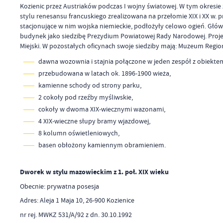
Kozienic przez Austriaków podczas I wojny światowej. W tym okresi
stylu renesansu francuskiego zrealizowana na przełomie XIX i XX w. 
stacjonujące w nim wojska niemieckie, podłożyły celowo ogień. Głó
budynek jako siedzibę Prezydium Powiatowej Rady Narodowej. Proje
Miejski. W
pozostałych oficynach swoje siedziby mają: Muzeum Regio
dawna wozownia i stajnia połączone w jeden zespół z obiektem
przebudowana w latach ok. 1896-1900 wieża,
kamienne schody od strony parku,
2 cokoły pod rzeźby myśliwskie,
cokoły w dwoma XIX-wiecznymi wazonami,
4 XIX-wieczne słupy bramy wjazdowej,
8 kolumn oświetleniowych,
basen obłożony kamiennym obramieniem.
Dworek w stylu mazowieckim z 1. poł. XIX wieku
Obecnie: prywatna posesja
Adres: Aleja 1 Maja 10, 26-900 Kozienice
nr rej. MWKZ 531/A/92 z dn. 30.10.1992