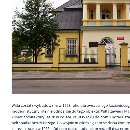
Willa została wybudowana w 1923 roku dla ówczesnego kozienickieg
modernistyczny, ale nie odnosi się do tego obiektu. Willa zawiera 
klimat architektury lat 20 w Polsce. W 1935 roku do domu notariusza 
byli spadkobiercy Bezego. Po wojnie mieściła się tam siedziba komit
co też się stało w 1983 r. Od tego czasu budynek przeszedł dwa grunt