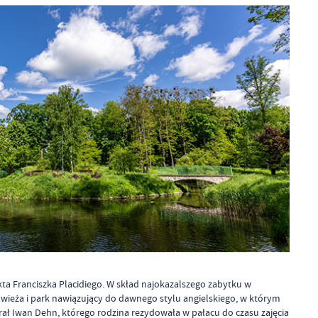
 Franciszka Placidiego. W skład najokazalszego zabytku w
wieża i park nawiązujący do dawnego stylu angielskiego, w którym
ał Iwan Dehn, którego rodzina rezydowała w pałacu do czasu zajęcia