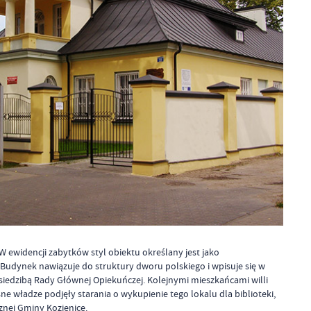
ewidencji zabytków styl obiektu określany jest jako
 Budynek nawiązuje do struktury dworu polskiego i wpisuje się w
ł siedzibą Rady Głównej Opiekuńczej. Kolejnymi mieszkańcami willi
e władze podjęły starania o wykupienie tego lokalu dla biblioteki,
znej Gminy Kozienice.