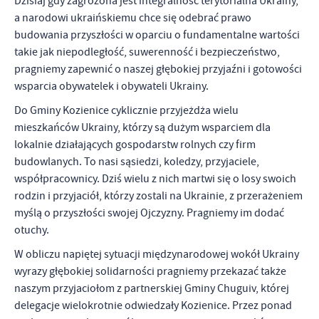
Dzisiaj gdy zagrożona jest integralność terytorialna Ukrainy,
a narodowi ukraińskiemu chce się odebrać prawo
budowania przyszłości w oparciu o fundamentalne wartości
takie jak niepodległość, suwerenność i bezpieczeństwo,
pragniemy zapewnić o naszej głębokiej przyjaźni i gotowości
wsparcia obywatelek i obywateli Ukrainy.
Do Gminy Kozienice cyklicznie przyjeżdża wielu
mieszkańców Ukrainy, którzy są dużym wsparciem dla
lokalnie działających gospodarstw rolnych czy firm
budowlanych. To nasi sąsiedzi, koledzy, przyjaciele,
współpracownicy. Dziś wielu z nich martwi się o losy swoich
rodzin i przyjaciół, którzy zostali na Ukrainie, z przerażeniem
myślą o przyszłości swojej Ojczyzny. Pragniemy im dodać
otuchy.
W obliczu napiętej sytuacji międzynarodowej wokół Ukrainy
wyrazy głębokiej solidarności pragniemy przekazać także
naszym przyjaciołom z partnerskiej Gminy Chuguiv, której
delegacje wielokrotnie odwiedzały Kozienice. Przez ponad