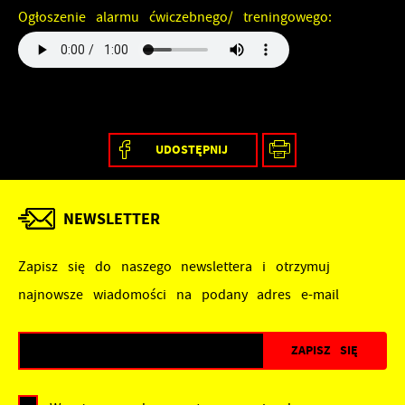
Ogłoszenie alarmu ćwiczebnego/ treningowego:
UDOSTĘPNIJ
NEWSLETTER
Zapisz się do naszego newslettera i otrzymuj
najnowsze wiadomości na podany adres e-mail