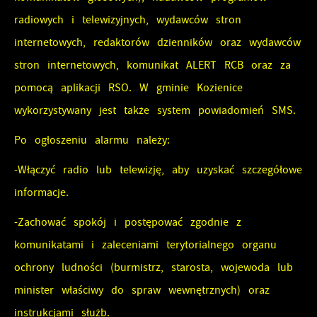
Reklamowe
Dane pozwalają nam na ocenę naszych serwisów
radiowych i telewizyjnych, wydawców stron
internetowych pod względem ich popularności wśród
Dzięki reklamowym plikom cookies prezentujemy Ci
internetowych, redaktorów dzienników oraz wydawców
użytkowników. Zgromadzone informacje są przetwarzane w
najciekawsze informacje i aktualności na stronach naszych
formie zanonimizowanej. Wyrażenie zgody na analityczne
stron internetowych, komunikat ALERT RCB oraz za
partnerów.
pliki cookies gwarantuje dostępność wszystkich
pomocą aplikacji RSO. W gminie Kozienice
Promocyjne pliki cookies służą do prezentowania Ci
Więcej
funkcjonalności.
wykorzystywany jest także system powiadomień SMS.
naszych komunikatów na podstawie analizy Twoich
upodobań oraz Twoich zwyczajów dotyczących przeglądanej
Po ogłoszeniu alarmu należy:
witryny internetowej. Treści promocyjne mogą pojawić się
-Włączyć radio lub telewizję, aby uzyskać szczegółowe
na stronach podmiotów trzecich lub firm będących
naszymi partnerami oraz innych dostawców usług. Firmy
informacje.
te działają w charakterze pośredników prezentujących nasze
-Zachować spokój i postępować zgodnie z
treści w postaci wiadomości, ofert, komunikatów mediów
komunikatami i zaleceniami terytorialnego organu
społecznościowych.
ochrony ludności (burmistrz, starosta, wojewoda lub
minister właściwy do spraw wewnętrznych) oraz
instrukcjami służb.