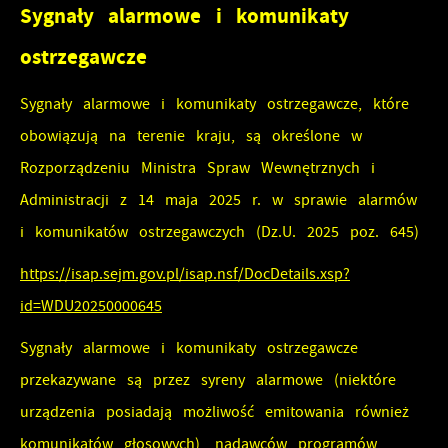
Sygnały alarmowe i komunikaty
preferencji prywatności, logowania czy wypełniania
Funkcjonalne i personalizacyjne
formularzy. Dzięki plikom cookies strona, z której
ostrzegawcze
korzystasz, może działać bez zakłóceń.
Tego typu pliki cookies umożliwiają stronie internetowej
Sygnały alarmowe i komunikaty ostrzegawcze, które
zapamiętanie wprowadzonych przez Ciebie ustawień oraz
Zapoznaj się z
POLITYKĄ PRYWATNOŚCI I PLIKÓW COOKIES
.
obowiązują na terenie kraju, są określone w
personalizację określonych funkcjonalności czy
prezentowanych treści.
Rozporządzeniu Ministra Spraw Wewnętrznych i
Dzięki tym plikom cookies możemy zapewnić Ci większy
Administracji z 14 maja 2025 r. w sprawie alarmów
Więcej
komfort korzystania z funkcjonalności naszej strony
i komunikatów ostrzegawczych (Dz.U. 2025 poz. 645)
poprzez dopasowanie jej do Twoich indywidualnych
https://isap.sejm.gov.pl/isap.nsf/DocDetails.xsp?
Analityczne
preferencji. Wyrażenie zgody na funkcjonalne i
id=WDU20250000645
personalizacyjne pliki cookies gwarantuje dostępność
Analityczne pliki cookies pomagają nam rozwijać się i
większej ilości funkcji na stronie.
dostosowywać do Twoich potrzeb.
Sygnały alarmowe i komunikaty ostrzegawcze
Cookies analityczne pozwalają na uzyskanie informacji w
przekazywane są przez syreny alarmowe (niektóre
Więcej
zakresie wykorzystywania witryny internetowej, miejsca oraz
urządzenia posiadają możliwość emitowania również
częstotliwości, z jaką odwiedzane są nasze serwisy www.
komunikatów głosowych), nadawców programów