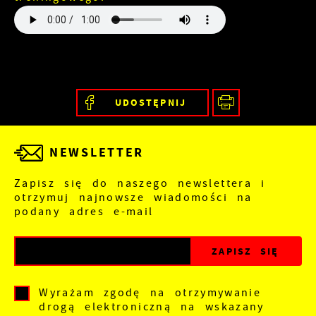
UDOSTĘPNIJ
NEWSLETTER
Zapisz się do naszego newslettera i
otrzymuj najnowsze wiadomości na
podany adres e-mail
Wyrażam zgodę na otrzymywanie
drogą elektroniczną na wskazany