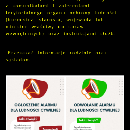
z komunikatami i zaleceniami
terytorialnego organu ochrony ludności
(burmistrz, starosta, wojewoda lub
minister właściwy do spraw
wewnętrznych) oraz instrukcjami służb.
-Przekazać informacje rodzinie oraz
sąsiadom.