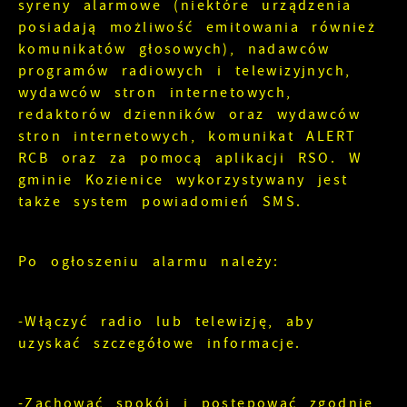
internetowej, miejsca oraz częstotliwości, z jaką
syreny alarmowe (niektóre urządzenia
odwiedzane są nasze serwisy www. Dane
posiadają możliwość emitowania również
Reklamowe
pozwalają nam na ocenę naszych serwisów
komunikatów głosowych), nadawców
internetowych pod względem ich popularności
Dzięki reklamowym plikom cookies prezentujemy
programów radiowych i telewizyjnych,
wśród użytkowników. Zgromadzone informacje są
Ci najciekawsze informacje i aktualności na
wydawców stron internetowych,
przetwarzane w formie zanonimizowanej.
stronach naszych partnerów.
Wyrażenie zgody na analityczne pliki cookies
redaktorów dzienników oraz wydawców
gwarantuje dostępność wszystkich
stron internetowych, komunikat ALERT
Promocyjne pliki cookies służą do
funkcjonalności.
Więcej
RCB oraz za pomocą aplikacji RSO. W
prezentowania Ci naszych komunikatów na
gminie Kozienice wykorzystywany jest
podstawie analizy Twoich upodobań oraz
Twoich zwyczajów dotyczących przeglądanej
także system powiadomień SMS.
witryny internetowej. Treści promocyjne mogą
pojawić się na stronach podmiotów trzecich
lub firm będących naszymi partnerami oraz
Po ogłoszeniu alarmu należy:
innych dostawców usług. Firmy te działają w
charakterze pośredników prezentujących nasze
treści w postaci wiadomości, ofert,
-Włączyć radio lub telewizję, aby
komunikatów mediów społecznościowych.
uzyskać szczegółowe informacje.
-Zachować spokój i postępować zgodnie