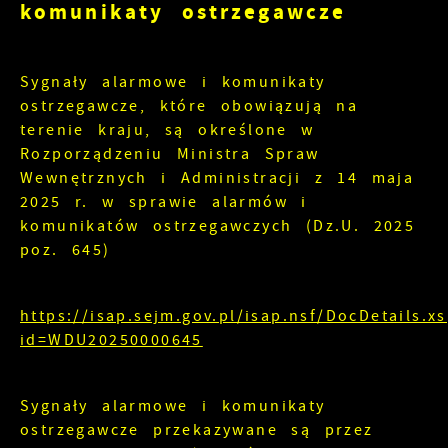
Więcej
komunikaty ostrzegawcze
przez Ciebie działania w celu m.in.
dostosowania Twoich ustawień preferencji
prywatności, logowania czy wypełniania
Funkcjonalne i personalizacyjne
formularzy. Dzięki plikom cookies strona, z
Sygnały alarmowe i komunikaty
której korzystasz, może działać bez zakłóceń.
Tego typu pliki cookies umożliwiają stronie
ostrzegawcze, które obowiązują na
internetowej zapamiętanie wprowadzonych przez
terenie kraju, są określone w
Ciebie ustawień oraz personalizację określonych
Rozporządzeniu Ministra Spraw
funkcjonalności czy prezentowanych treści.
Wewnętrznych i Administracji z 14 maja
Zapoznaj się z
POLITYKĄ PRYWATNOŚCI I
2025 r. w sprawie alarmów i
Dzięki tym plikom cookies możemy zapewnić Ci
PLIKÓW COOKIES
.
Więcej
komunikatów ostrzegawczych (Dz.U. 2025
większy komfort korzystania z funkcjonalności
poz. 645)
naszej strony poprzez dopasowanie jej do
Twoich indywidualnych preferencji. Wyrażenie
Analityczne
zgody na funkcjonalne i personalizacyjne pliki
cookies gwarantuje dostępność większej ilości
https://isap.sejm.gov.pl/isap.nsf/DocDetails.x
Analityczne pliki cookies pomagają nam
funkcji na stronie.
id=WDU20250000645
rozwijać się i dostosowywać do Twoich
potrzeb.
Sygnały alarmowe i komunikaty
Cookies analityczne pozwalają na uzyskanie
Więcej
informacji w zakresie wykorzystywania witryny
ostrzegawcze przekazywane są przez