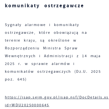
komunikaty ostrzegawcze
nas usług.
Pliki cookies odpowiadają na podejmowane
Więcej
Sygnały alarmowe i komunikaty
przez Ciebie działania w celu m.in.
ostrzegawcze, które obowiązują na
dostosowania Twoich ustawień preferencji
Funkcjonalne i personalizacyjne
prywatności, logowania czy wypełniania
terenie kraju, są określone w
formularzy. Dzięki plikom cookies strona, z
Tego typu pliki cookies umożliwiają stronie
Rozporządzeniu Ministra Spraw
której korzystasz, może działać bez zakłóceń.
internetowej zapamiętanie wprowadzonych przez
Wewnętrznych i Administracji z 14 maja
Ciebie ustawień oraz personalizację określonych
2025 r. w sprawie alarmów i
funkcjonalności czy prezentowanych treści.
komunikatów ostrzegawczych (Dz.U. 2025
poz. 645)
Zapoznaj się z
POLITYKĄ PRYWATNOŚCI I
Dzięki tym plikom cookies możemy zapewnić Ci
Więcej
PLIKÓW COOKIES
.
większy komfort korzystania z funkcjonalności
naszej strony poprzez dopasowanie jej do
https://isap.sejm.gov.pl/isap.nsf/DocDetails.x
Analityczne
Twoich indywidualnych preferencji. Wyrażenie
id=WDU20250000645
zgody na funkcjonalne i personalizacyjne pliki