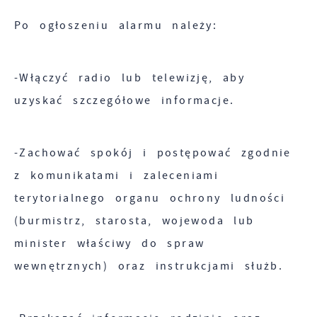
będących naszymi partnerami oraz innych
Po ogłoszeniu alarmu należy:
dostawców usług. Firmy te działają w
charakterze pośredników prezentujących nasze
treści w postaci wiadomości, ofert, komunikatów
-Włączyć radio lub telewizję, aby
mediów społecznościowych.
uzyskać szczegółowe informacje.
-Zachować spokój i postępować zgodnie
z komunikatami i zaleceniami
terytorialnego organu ochrony ludności
(burmistrz, starosta, wojewoda lub
minister właściwy do spraw
wewnętrznych) oraz instrukcjami służb.