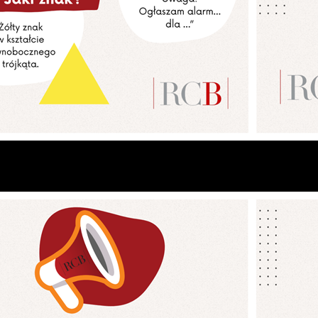
Ustawienia
zanujemy Twoją prywatność. Możesz zmienić ustawienia cooki
ub zaakceptować je wszystkie. W dowolnym momencie możesz
okonać zmiany swoich ustawień.