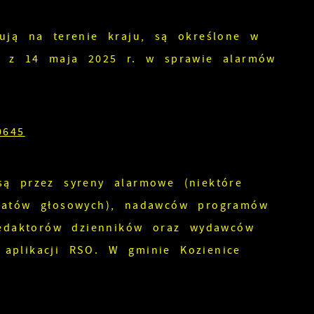
ują na terenie kraju, są określone w
ji z 14 maja 2025 r. w sprawie alarmów
0645
są przez syreny alarmowe (niektóre
ikatów głosowych), nadawców programów
redaktorów dzienników oraz wydawców
aplikacji RSO. W gminie Kozienice