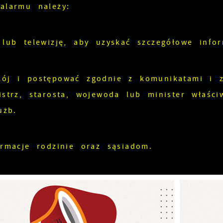
alarmu należy:
 lub telewizję, aby uzyskać szczegółowe infor
ój i postępować zgodnie z komunikatami i za
istrz, starosta, wojewoda lub minister właśc
użb.
ormacje rodzinie oraz sąsiadom.