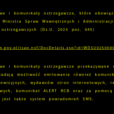
we i komunikaty ostrzegawcze, które obowiąz
u Ministra Spraw Wewnętrznych i Administrac
ostrzegawczych (Dz.U. 2025 poz. 645)
jm.gov.pl/isap.nsf/DocDetails.xsp?id=WDU2025000
we i komunikaty ostrzegawcze przekazywane 
siadają możliwość emitowania również komun
lewizyjnych, wydawców stron internetowych, 
towych, komunikat ALERT RCB oraz za pomocą 
y jest także system powiadomień SMS.