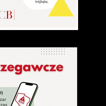
ze
z
,