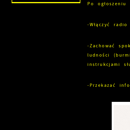
Po ogłoszeniu 
-Włączyć radio
-Zachować spok
ludności (burm
instrukcjami sł
-Przekazać inf