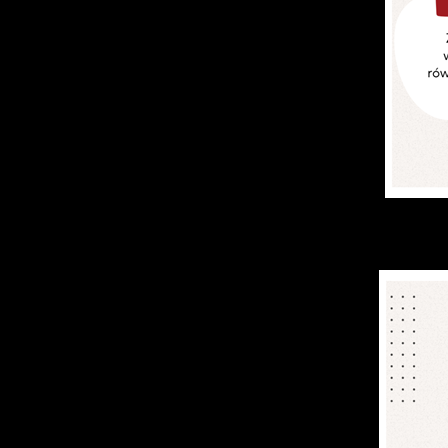
S
l
d