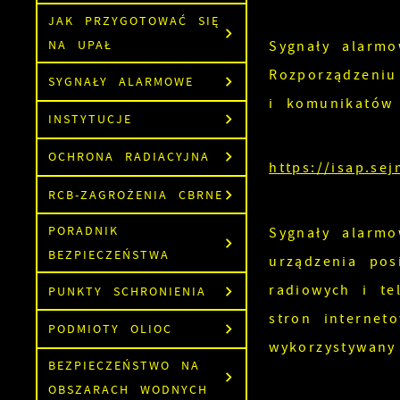
JAK PRZYGOTOWAĆ SIĘ
Sygnały alarmo
NA UPAŁ
Rozporządzeni
SYGNAŁY ALARMOWE
i komunikatów 
INSTYTUCJE
OCHRONA RADIACYJNA
https://isap.se
RCB-ZAGROŻENIA CBRNE
PORADNIK
Sygnały alarmo
BEZPIECZEŃSTWA
urządzenia po
radiowych i te
PUNKTY SCHRONIENIA
stron interne
PODMIOTY OLIOC
wykorzystywan
BEZPIECZEŃSTWO NA
OBSZARACH WODNYCH