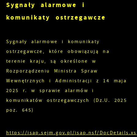
umożliwiają Ci komfortowe korzystanie z
Sygnały alarmowe i
oferowanych przez nas usług.
komunikaty ostrzegawcze
Pliki cookies odpowiadają na podejmowane
Więcej
przez Ciebie działania w celu m.in.
Sygnały alarmowe i komunikaty
dostosowania Twoich ustawień preferencji
Funkcjonalne i personalizacyjne
prywatności, logowania czy wypełniania
ostrzegawcze, które obowiązują na
formularzy. Dzięki plikom cookies strona, z
terenie kraju, są określone w
Tego typu pliki cookies umożliwiają stronie
której korzystasz, może działać bez zakłóceń.
internetowej zapamiętanie wprowadzonych przez
Rozporządzeniu Ministra Spraw
Ciebie ustawień oraz personalizację określonych
Wewnętrznych i Administracji z 14 maja
funkcjonalności czy prezentowanych treści.
2025 r. w sprawie alarmów i
komunikatów ostrzegawczych (Dz.U. 2025
Zapoznaj się z
POLITYKĄ PRYWATNOŚCI I
Dzięki tym plikom cookies możemy zapewnić Ci
Więcej
PLIKÓW COOKIES
.
poz. 645)
większy komfort korzystania z funkcjonalności
naszej strony poprzez dopasowanie jej do
Analityczne
Twoich indywidualnych preferencji. Wyrażenie
https://isap.sejm.gov.pl/isap.nsf/DocDetails.x
zgody na funkcjonalne i personalizacyjne pliki