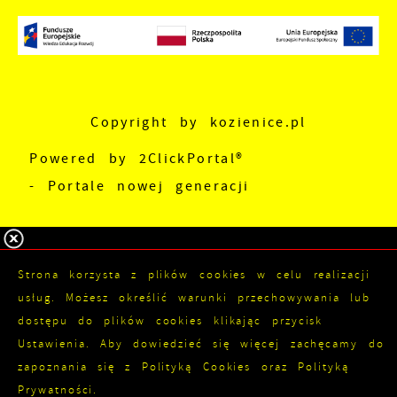
Copyright by kozienice.pl
Powered by
2ClickPortal®
- Portale nowej generacji
Strona korzysta z plików cookies w celu realizacji
usług. Możesz określić warunki przechowywania lub
dostępu do plików cookies klikając przycisk
Ustawienia. Aby dowiedzieć się więcej zachęcamy do
zapoznania się z Polityką Cookies oraz Polityką
Prywatności.