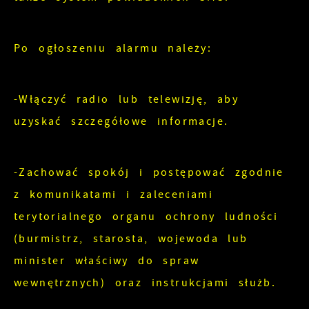
witryny internetowej. Treści promocyjne mogą
pojawić się na stronach podmiotów trzecich
lub firm będących naszymi partnerami oraz
Po ogłoszeniu alarmu należy:
innych dostawców usług. Firmy te działają w
charakterze pośredników prezentujących nasze
treści w postaci wiadomości, ofert,
-Włączyć radio lub telewizję, aby
komunikatów mediów społecznościowych.
uzyskać szczegółowe informacje.
-Zachować spokój i postępować zgodnie
z komunikatami i zaleceniami
terytorialnego organu ochrony ludności
(burmistrz, starosta, wojewoda lub
minister właściwy do spraw
wewnętrznych) oraz instrukcjami służb.