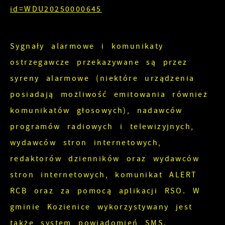
Analityczne pliki cookies pomagają nam
id=WDU20250000645
cookies gwarantuje dostępność większej ilości
rozwijać się i dostosowywać do Twoich
funkcji na stronie.
potrzeb.
Sygnały alarmowe i komunikaty
Cookies analityczne pozwalają na uzyskanie
ostrzegawcze przekazywane są przez
Więcej
informacji w zakresie wykorzystywania witryny
syreny alarmowe (niektóre urządzenia
internetowej, miejsca oraz częstotliwości, z jaką
posiadają możliwość emitowania również
Reklamowe
odwiedzane są nasze serwisy www. Dane
komunikatów głosowych), nadawców
pozwalają nam na ocenę naszych serwisów
Dzięki reklamowym plikom cookies prezentujemy
programów radiowych i telewizyjnych,
internetowych pod względem ich popularności
Ci najciekawsze informacje i aktualności na
wśród użytkowników. Zgromadzone informacje są
wydawców stron internetowych,
stronach naszych partnerów.
przetwarzane w formie zanonimizowanej.
redaktorów dzienników oraz wydawców
Wyrażenie zgody na analityczne pliki cookies
Promocyjne pliki cookies służą do
stron internetowych, komunikat ALERT
Więcej
gwarantuje dostępność wszystkich
prezentowania Ci naszych komunikatów na
RCB oraz za pomocą aplikacji RSO. W
funkcjonalności.
podstawie analizy Twoich upodobań oraz
gminie Kozienice wykorzystywany jest
Twoich zwyczajów dotyczących przeglądanej
także system powiadomień SMS.