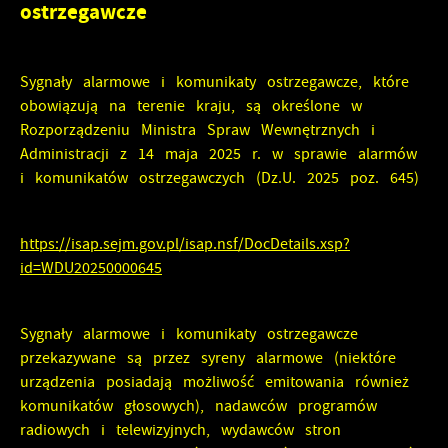
ostrzegawcze
formularzy. Dzięki plikom cookies strona, z której
Funkcjonalne i personalizacyjne
korzystasz, może działać bez zakłóceń.
Tego typu pliki cookies umożliwiają stronie internetowej
zapamiętanie wprowadzonych przez Ciebie ustawień oraz
Sygnały alarmowe i komunikaty ostrzegawcze, które
personalizację określonych funkcjonalności czy
obowiązują na terenie kraju, są określone w
prezentowanych treści.
Zapoznaj się z
POLITYKĄ PRYWATNOŚCI I PLIKÓW COOKIES
.
Rozporządzeniu Ministra Spraw Wewnętrznych i
Administracji z 14 maja 2025 r. w sprawie alarmów
Dzięki tym plikom cookies możemy zapewnić Ci większy
Więcej
i komunikatów ostrzegawczych (Dz.U. 2025 poz. 645)
komfort korzystania z funkcjonalności naszej strony
poprzez dopasowanie jej do Twoich indywidualnych
preferencji. Wyrażenie zgody na funkcjonalne i
Analityczne
https://isap.sejm.gov.pl/isap.nsf/DocDetails.xsp?
personalizacyjne pliki cookies gwarantuje dostępność
id=WDU20250000645
większej ilości funkcji na stronie.
Analityczne pliki cookies pomagają nam rozwijać się i
dostosowywać do Twoich potrzeb.
Sygnały alarmowe i komunikaty ostrzegawcze
Cookies analityczne pozwalają na uzyskanie informacji w
Więcej
przekazywane są przez syreny alarmowe (niektóre
zakresie wykorzystywania witryny internetowej, miejsca oraz
urządzenia posiadają możliwość emitowania również
częstotliwości, z jaką odwiedzane są nasze serwisy www.
Dane pozwalają nam na ocenę naszych serwisów
komunikatów głosowych), nadawców programów
Reklamowe
internetowych pod względem ich popularności wśród
radiowych i telewizyjnych, wydawców stron
użytkowników. Zgromadzone informacje są przetwarzane w
Dzięki reklamowym plikom cookies prezentujemy Ci