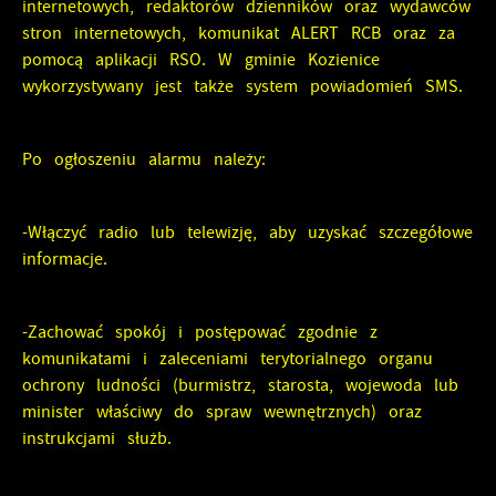
internetowych, redaktorów dzienników oraz wydawców
formie zanonimizowanej. Wyrażenie zgody na analityczne
najciekawsze informacje i aktualności na stronach naszych
stron internetowych, komunikat ALERT RCB oraz za
pliki cookies gwarantuje dostępność wszystkich
partnerów.
pomocą aplikacji RSO. W gminie Kozienice
funkcjonalności.
wykorzystywany jest także system powiadomień SMS.
Promocyjne pliki cookies służą do prezentowania Ci
Więcej
naszych komunikatów na podstawie analizy Twoich
upodobań oraz Twoich zwyczajów dotyczących przeglądanej
Po ogłoszeniu alarmu należy:
witryny internetowej. Treści promocyjne mogą pojawić się
na stronach podmiotów trzecich lub firm będących
naszymi partnerami oraz innych dostawców usług. Firmy
-Włączyć radio lub telewizję, aby uzyskać szczegółowe
te działają w charakterze pośredników prezentujących nasze
treści w postaci wiadomości, ofert, komunikatów mediów
informacje.
społecznościowych.
-Zachować spokój i postępować zgodnie z
komunikatami i zaleceniami terytorialnego organu
ochrony ludności (burmistrz, starosta, wojewoda lub
minister właściwy do spraw wewnętrznych) oraz
instrukcjami służb.