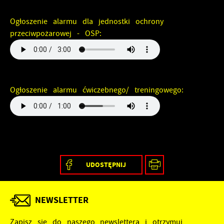
Ogłoszenie alarmu dla jednostki ochrony
przeciwpożarowej - OSP:
Ogłoszenie alarmu ćwiczebnego/ treningowego:
UDOSTĘPNIJ
NEWSLETTER
Zapisz się do naszego newslettera i otrzymuj