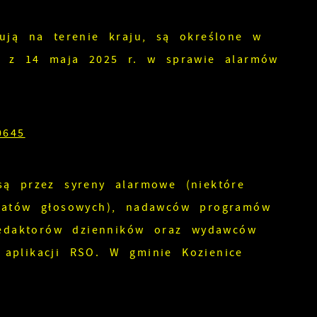
ują na terenie kraju, są określone w
ji z 14 maja 2025 r. w sprawie alarmów
0645
są przez syreny alarmowe (niektóre
ikatów głosowych), nadawców programów
redaktorów dzienników oraz wydawców
aplikacji RSO. W gminie Kozienice