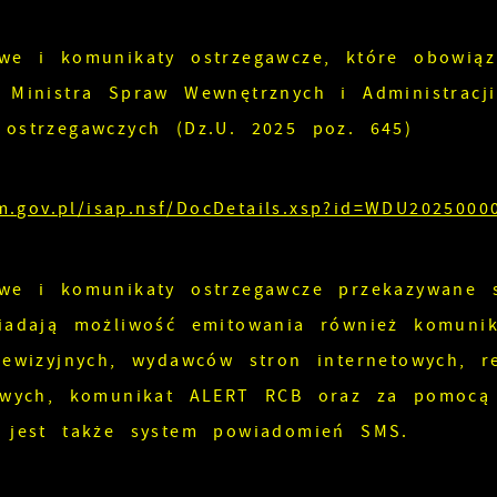
we i komunikaty ostrzegawcze, które obowiąz
u Ministra Spraw Wewnętrznych i Administrac
ostrzegawczych (Dz.U. 2025 poz. 645)
jm.gov.pl/isap.nsf/DocDetails.xsp?id=WDU2025000
we i komunikaty ostrzegawcze przekazywane 
siadają możliwość emitowania również komun
lewizyjnych, wydawców stron internetowych, 
towych, komunikat ALERT RCB oraz za pomocą 
y jest także system powiadomień SMS.