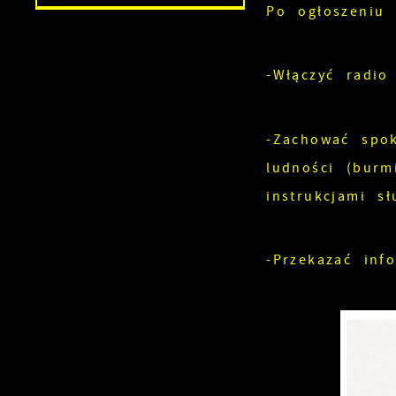
Po ogłoszeniu 
-Włączyć radio
-Zachować spok
ludności (burm
instrukcjami sł
-Przekazać inf