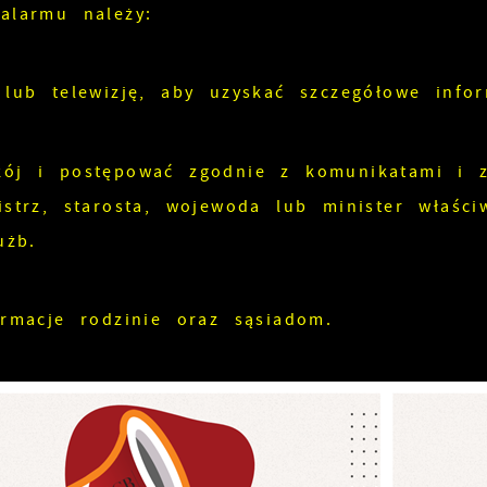
alarmu należy:
 lub telewizję, aby uzyskać szczegółowe infor
ój i postępować zgodnie z komunikatami i za
istrz, starosta, wojewoda lub minister właśc
użb.
ormacje rodzinie oraz sąsiadom.