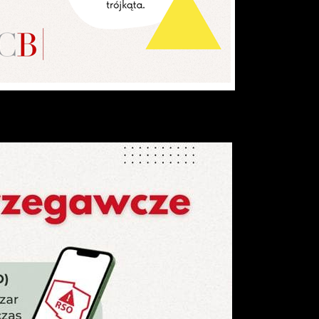
ze
z
,