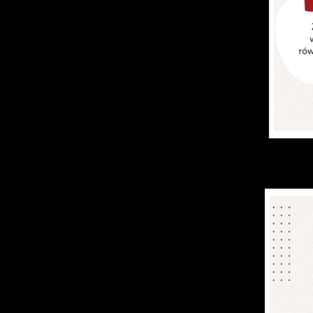
S
l
d