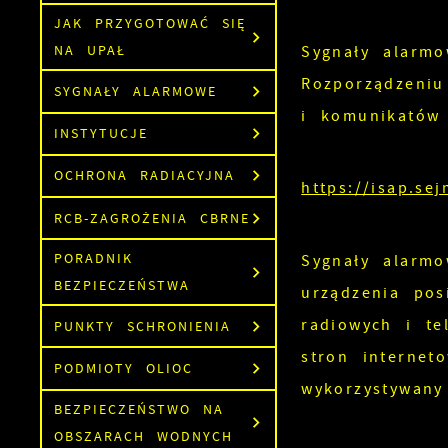
JAK PRZYGOTOWAĆ SIĘ
Sygnały alarmo
NA UPAŁ
Rozporządzeni
SYGNAŁY ALARMOWE
i komunikatów 
INSTYTUCJE
OCHRONA RADIACYJNA
https://isap.se
RCB-ZAGROŻENIA CBRNE
PORADNIK
Sygnały alarmo
BEZPIECZEŃSTWA
urządzenia po
radiowych i te
PUNKTY SCHRONIENIA
stron interne
PODMIOTY OLIOC
wykorzystywan
BEZPIECZEŃSTWO NA
OBSZARACH WODNYCH