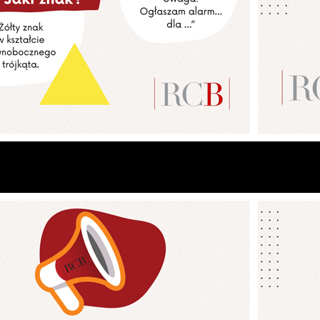
Ustawienia
zanujemy Twoją prywatność. Możesz zmienić ustawienia cooki
ub zaakceptować je wszystkie. W dowolnym momencie możesz
okonać zmiany swoich ustawień.