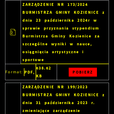
witryny internetowej. Treści promocyjne mogą
ZARZĄDZENIE NR 173/2024
pojawić się na stronach podmiotów trzecich
BURMISTRZA GMINY KOZIENICE z
lub firm będących naszymi partnerami oraz
dnia 23 października 2024r w
innych dostawców usług. Firmy te działają w
sprawie przyznania stypendium
charakterze pośredników prezentujących nasze
Burmistrza Gminy Kozienice za
treści w postaci wiadomości, ofert,
komunikatów mediów społecznościowych.
szczególne wyniki w nauce,
osiągnięcia artystyczne i
sportowe
638.62
Format:
PDF,
POBIERZ
KB
ZARZĄDZENIE NR 199/2023
BURMISTRZA GMINY KOZIENICE z
dnia 31 października 2023 r.
zmieniające zarządzenie