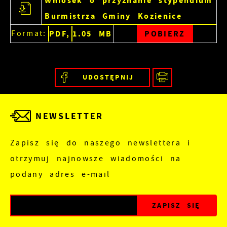
Wniosek o przyznanie stypendium
Burmistrza Gminy Kozienice
Format:
PDF,
1.05 MB
POBIERZ
UDOSTĘPNIJ
NEWSLETTER
Zapisz się do naszego newslettera i
otrzymuj najnowsze wiadomości na
podany adres e-mail