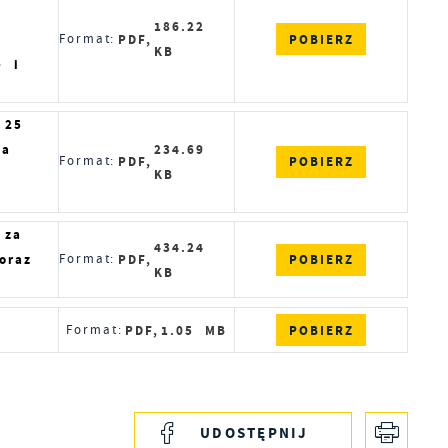
186.22
POBIERZ
Format:
PDF,
KB
e i
 25
za
234.69
POBIERZ
Format:
PDF,
KB
s
 za
434.24
POBIERZ
oraz
Format:
PDF,
KB
POBIERZ
Format:
PDF,
1.05 MB
UDOSTĘPNIJ