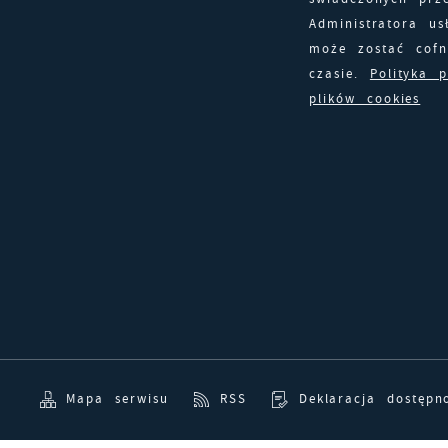
z
Administratora us
c
może zostać cof
p
R
czasie.
Polityka 
w
D
i
plików cookies
i
z
w
P
W
k
T
T
t
d
p
k
Mapa serwisu
RSS
Deklaracja dostępn