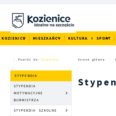
Przejdź do menu.
Przejdź do wyszukiwarki.
Przejdź do treści.
Przejdź do ustawień wielkości czcionki.
Włącz wersję kontrastową strony.
KOZIENICE
MIESZKAŃCY
KULTURA I SPORT
Powróć do:
Stypendia
Strona główna
STYPENDIA
Stype
STYPENDIA
MOTYWACYJNE
BURMISTRZA
STYPENDIA SZKOLNE