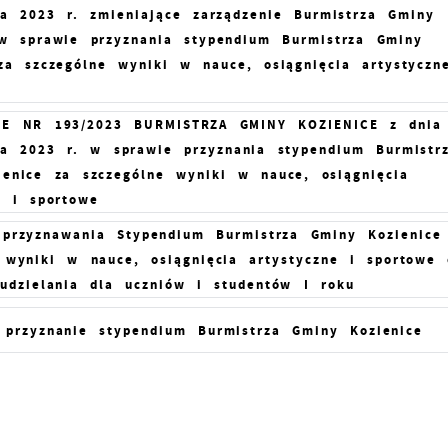
ka 2023 r. zmieniające zarządzenie Burmistrza Gminy
 w sprawie przyznania stypendium Burmistrza Gminy
za szczególne wyniki w nauce, osiągnięcia artystyczn
IE NR 193/2023 BURMISTRZA GMINY KOZIENICE z dnia
Ustawienia
ka 2023 r. w sprawie przyznania stypendium Burmistr
enice za szczególne wyniki w nauce, osiągnięcia
e i sportowe
zanujemy Twoją prywatność. Możesz zmienić ustawienia cookie
 przyznawania Stypendium Burmistrza Gminy Kozienice
ub zaakceptować je wszystkie. W dowolnym momencie możesz
 wyniki w nauce, osiągnięcia artystyczne i sportowe 
okonać zmiany swoich ustawień.
udzielania dla uczniów i studentów I roku
 przyznanie stypendium Burmistrza Gminy Kozienice
iezbędne
iezbędne pliki cookies służą do prawidłowego funkcjonowania
trony internetowej i umożliwiają Ci komfortowe korzystanie z
ferowanych przez nas usług.