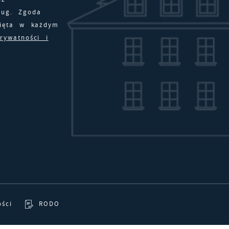
akresie wykorzystywania witryny internetowej, miejsca oraz
ług. Zgoda
zęstotliwości, z jaką odwiedzane są nasze serwisy www. Dane
nięta w każdym
ozwalają nam na ocenę naszych serwisów internetowych pod
eklamowe
prywatności i
zględem ich popularności wśród użytkowników. Zgromadzone
zięki reklamowym plikom cookies prezentujemy Ci najciekawsz
nformacje są przetwarzane w formie zanonimizowanej. Wyrażen
nformacje i aktualności na stronach naszych partnerów.
gody na analityczne pliki cookies gwarantuje dostępność
szystkich funkcjonalności.
romocyjne pliki cookies służą do prezentowania Ci naszych
ięcej
omunikatów na podstawie analizy Twoich upodobań oraz
woich zwyczajów dotyczących przeglądanej witryny internetowe
reści promocyjne mogą pojawić się na stronach podmiotów
rzecich lub firm będących naszymi partnerami oraz innych
ostawców usług. Firmy te działają w charakterze pośredników
rezentujących nasze treści w postaci wiadomości, ofert,
omunikatów mediów społecznościowych.
ości
RODO