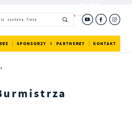
SZE
SPONSORZY I PARTNERZY
KONTAKT
za
urmistrza