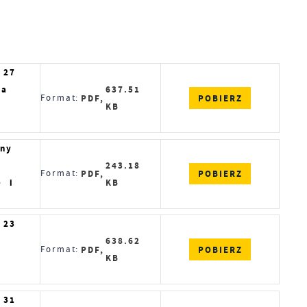
 27
za
637.51
POBIERZ
Format:
PDF,
KB
iny
243.18
POBIERZ
Format:
PDF,
e i
KB
 23
638.62
POBIERZ
Format:
PDF,
KB
 31