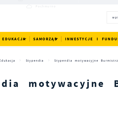
19°C
Pochmurno
EDUKACJA
SAMORZĄD
INWESTYCJE I FUNDU
Edukacja
Stypendia
Stypendia motywacyjne Burmistr
ndia motywacyjne B