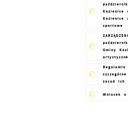
październi
Kozienice
Kozienice 
sportowe
ZARZĄDZEN
październi
Gminy Kozi
artystyczn
S
Regulamin
l
szczególne
d
zasad ich 
Wniosek o
N
N
s
o