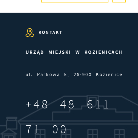
ji
KONTAKT
URZĄD MIEJSKI W KOZIENICACH
ul. Parkowa 5, 26-900 Kozienice
rt
ie
+48 48 611
71 00