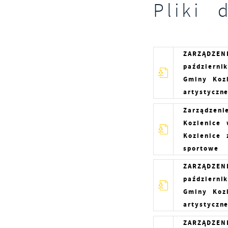
Pliki 
ZARZĄDZEN
październi
Gminy Kozi
artystyczn
Zarządzeni
Kozienice
Kozienice 
sportowe
ZARZĄDZEN
październi
Gminy Kozi
artystyczn
ZARZĄDZEN