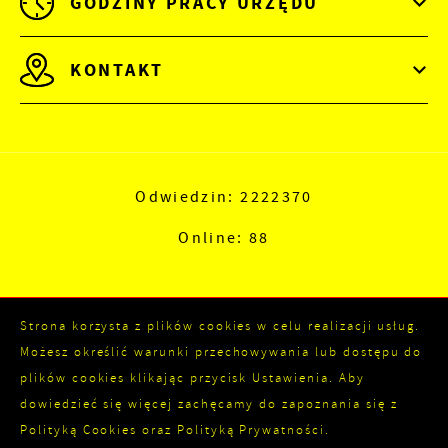
GODZINY PRACY URZĘDU
KONTAKT
Odwiedzin: 2222370
Online: 88
Strona korzysta z plików cookies w celu realizacji usług.
Możesz określić warunki przechowywania lub dostępu do
plików cookies klikając przycisk Ustawienia. Aby
dowiedzieć się więcej zachęcamy do zapoznania się z
Copyright by kozienice.pl
Polityką Cookies oraz Polityką Prywatności.