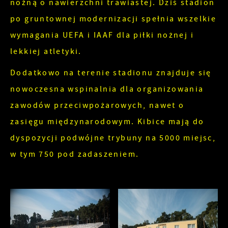
nożną o nawierzchni trawiastej. Dziś stadion
internetowej, miejsca oraz częstotliwości, z jaką
Reklamowe
odwiedzane są nasze serwisy www. Dane
po gruntownej modernizacji spełnia wszelkie
pozwalają nam na ocenę naszych serwisów
wymagania UEFA i IAAF dla piłki nożnej i
Dzięki reklamowym plikom cookies prezentujemy
internetowych pod względem ich popularności
Ci najciekawsze informacje i aktualności na
lekkiej atletyki.
wśród użytkowników. Zgromadzone informacje są
stronach naszych partnerów.
Dodatkowo na terenie stadionu znajduje się
przetwarzane w formie zanonimizowanej.
Promocyjne pliki cookies służą do prezentowania
Więcej
Wyrażenie zgody na analityczne pliki cookies
nowoczesna wspinalnia dla organizowania
Ci naszych komunikatów na podstawie analizy
gwarantuje dostępność wszystkich
zawodów przeciwpożarowych, nawet o
Twoich upodobań oraz Twoich zwyczajów
funkcjonalności.
zasięgu międzynarodowym. Kibice mają do
dotyczących przeglądanej witryny internetowej.
Treści promocyjne mogą pojawić się na stronach
dyspozycji podwójne trybuny na 5000 miejsc,
podmiotów trzecich lub firm będących naszymi
w tym 750 pod zadaszeniem.
partnerami oraz innych dostawców usług. Firmy
te działają w charakterze pośredników
prezentujących nasze treści w postaci
wiadomości, ofert, komunikatów mediów
społecznościowych.