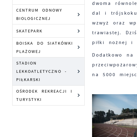
dwoma równole
CENTRUM ODNOWY
dal i trójsko
BIOLOGICZNEJ
wzwyż oraz wp
SKATEPARK
trawiastej. Dz
piłki nożnej i 
BOISKA DO SIATKÓWKI
PLAŻOWEJ
Dodatkowo na 
STADION
przeciwpożaro
LEKKOATLETYCZNO -
na 5000 miejs
PIŁKARSKI
OŚRODEK REKREACJI I
TURYSTYKI