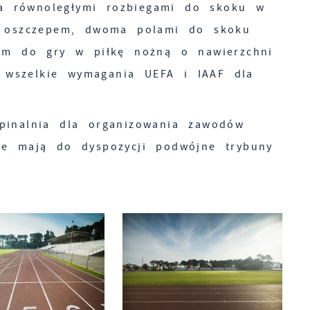
a równoległymi rozbiegami do skoku w
tu oszczepem, dwoma polami do skoku
iem do gry w piłkę nożną o nawierzchni
a wszelkie wymagania UEFA i IAAF dla
pinalnia dla organizowania zawodów
ce mają do dyspozycji podwójne trybuny