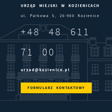
URZĄD MIEJSKI W KOZIENICACH
rt
ie
ul. Parkowa 5, 26-900 Kozienice
+48 48 611
71 00
urzad@kozienice.pl
e
ie
FORMULARZ KONTAKTOWY
j.