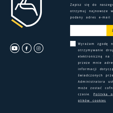
Zapisz się do naszeg
D
W
otrzymuj najnowsze 
k
j
podany adres e-mail
f
A
d
A
d
Wyrażam zgodę 
C
W
otrzymywanie dro
z
c
elektroniczną na
p
przeze mnie adre
R
w
informacji dotycz
D
i
świadczonych prz
i
z
Administratora us
P
w
W
może zostać cof
k
czasie.
Polityka 
T
plików cookies
T
t
d