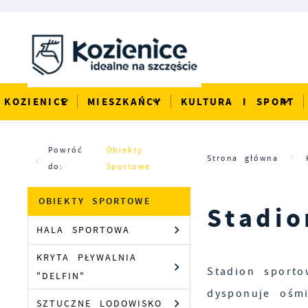
Przejdź do menu.
Przejdź do wyszukiwarki.
Przejdź do treści.
Przejdź do ustawień wielkości czcionki.
Włącz wersję kontrastową strony.
KOZIENICE
MIESZKAŃCY
KULTURA I SPORT
Powróć
Obiekty
Strona główna
do:
Sportowe
OBIEKTY SPORTOWE
Stadio
HALA SPORTOWA
KRYTA PŁYWALNIA
Stadion sporto
"DELFIN"
dysponuje ośmi
SZTUCZNE LODOWISKO