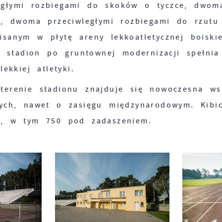
głymi rozbiegami do skoków o tyczce, dwom
ku, dwoma przeciwległymi rozbiegami do rzu
isanym w płytę areny lekkoatletycznej boisk
iś stadion po gruntownej modernizacji spełni
lekkiej atletyki.
terenie stadionu znajduje się nowoczesna ws
wych, nawet o zasięgu międzynarodowym. Kibi
c, w tym 750 pod zadaszeniem.
Ustawienia