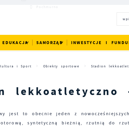
28°C
Pochmurno
EDUKACJA
SAMORZĄD
INWESTYCJE I FUNDU
Kultura i Sport
Obiekty sportowe
Stadion lekkoatlet
n lekkoatletyczno 
wy jest to obecnie jeden z nowocześniejszyc
otorową, syntetyczną bieżnią, rzutnią do rzu