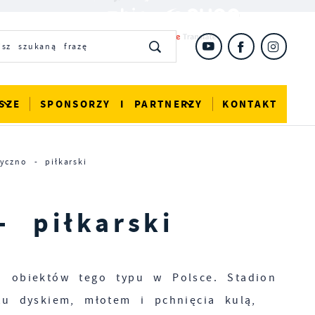
SZE
SPONSORZY I PARTNERZY
KONTAKT
yczno - piłkarski
- piłkarski
h obiektów tego typu w Polsce. Stadion
tu dyskiem, młotem i pchnięcia kulą,