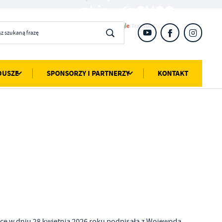
DUSZE
SPONSORZY I PARTNERZY
KONTAKT
ce w dniu 28 kwietnia 2026 roku podpisała z Wojewodą