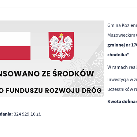
ronach naszych partnerów.
omocyjne pliki cookies służą do prezentowania Ci naszych komunikatów na podstawie
ęcej
alizy Twoich upodobań oraz Twoich zwyczajów dotyczących przeglądanej witryny
Gmina Kozieni
ternetowej. Treści promocyjne mogą pojawić się na stronach podmiotów trzecich lub firm
dących naszymi partnerami oraz innych dostawców usług. Firmy te działają w charakterze
Mazowieckim 
średników prezentujących nasze treści w postaci wiadomości, ofert, komunikatów medió
gminnej nr 17
ołecznościowych.
chodnika"
.
W ramach real
Inwestycja w 
uczestników 
Kwota dofina
dania:
324 929,10 zł.