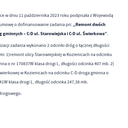
a
ce w dniu 11 października 2023 roku podpisała z Wojewodą
kom
„Remont dwóch
umowę o dofinansowanie zadania pn:
 gminnych – C-D ul. Starowiejska i C-D ul. Świerkowa”
.
z
zacji zadania wykonano 2 odcinki dróg o łącznej długości
m: 1)remont ulicy Starowiejskiej w Kozienicach na odcinku
ci
na o nr 170837W klasa drogi L, długości odcinka 407 mb. 2)
Świerkowej w Kozienicach na odcinku C-D droga gminna o
1W klasa drogi L, długość odcinka 247,38 mb.
 drogowego.
.
a