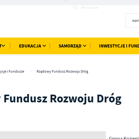
17°C
Słonecznie
T
EDUKACJA
SAMORZĄD
INWESTYCJE I FUN
ycje i Fundusze
Rządowy Fundusz Rozwoju Dróg
 Fundusz Rozwoju Dróg
Gmina Kozieni