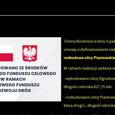
Gmina Kozienice w dniu 5 pa
umowę o dofinansowanie zad
rozbudowa ulicy Piastowski
W ramach realizacji zadania w
- wybudowano ulicę Ogrodową
długości odcinka 827,75 mb.
- rozbudowano ulicę Piastow
klasa drogi L, długość odcin