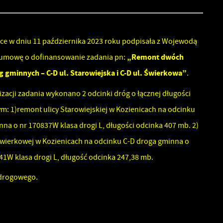
ia
ce w dniu 11 października 2023 roku podpisała z Wojewodą
„Remont dwóch
umowę o dofinansowanie zadania pn:
 gminnych – C-D ul. Starowiejska i C-D ul. Świerkowa”
.
ez
zacji zadania wykonano 2 odcinki dróg o łącznej długości
ci
m: 1)remont ulicy Starowiejskiej w Kozienicach na odcinku
i
na o nr 170837W klasa drogi L, długości odcinka 407 mb. 2)
Świerkowej w Kozienicach na odcinku C-D droga gminna o
1W klasa drogi L, długość odcinka 247,38 mb.
 drogowego.
.
a