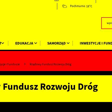
18°C
Pochmurno
T
EDUKACJA
SAMORZĄD
INWESTYCJE I FUN
tycje i Fundusze
Rządowy Fundusz Rozwoju Dróg
 Fundusz Rozwoju Dróg