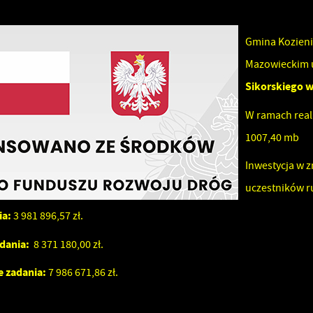
Gmina Kozieni
Mazowieckim 
Sikorskiego w
W ramach real
1007,40 mb
Inwestycja w 
uczestników 
ia:
3 981 896,57 zł.
dania:
8 371 180,00 zł.
e zadania:
7 986 671,86 zł.