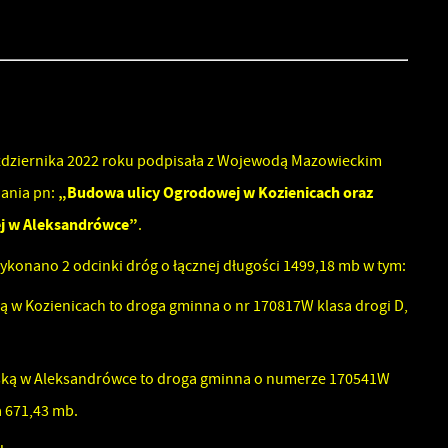
ździernika 2022 roku podpisała z Wojewodą Mazowieckim
„Budowa ulicy Ogrodowej w Kozienicach oraz
ania pn:
ej w Aleksandrówce”
.
ykonano 2 odcinki dróg o łącznej długości 1499,18 mb w tym:
 w Kozienicach to droga gminna o nr 170817W klasa drogi D,
ską w Aleksandrówce to droga gminna o numerze 170541W
ka 671,43 mb.