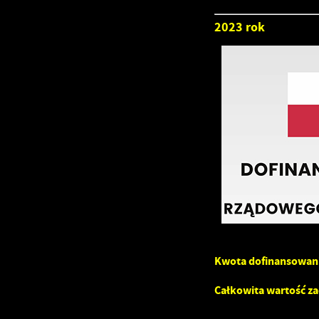
2023 rok
U
S
w
Kwota dofinansowan
Całkowita wartość za
N
N