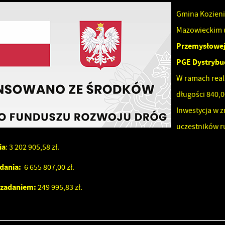
Gmina Kozieni
Mazowieckim 
Przemysłowej 
PGE Dystrybuc
W ramach real
długości 840
Inwestycja w 
uczestników 
ia
: 3 202 905,58 zł.
dania:
6 655 807,00 zł.
 zadaniem:
249 995,83 zł.