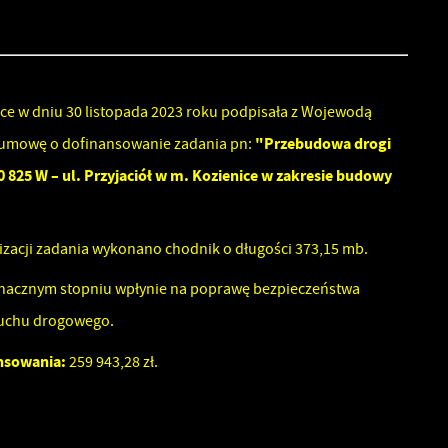
ce w dniu 30 listopada 2023 roku podpisała z Wojewodą
ów
"Przebudowa drogi
umowę o dofinansowanie zadania pn:
0 825 W – ul. Przyjaciół w m. Kozienice w zakresie budowy
izacji zadania wykonano chodnik o długości 373,15 mb.
znacznym stopniu wpłynie na poprawę bezpieczeństwa
ruchu drogowego.
nsowania:
259 943,28 zł.