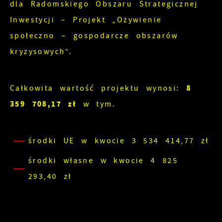
dla Radomskiego Obszaru Strategicznej
pojawić się na stronach podmiotów trzecich
Inwestycji – Projekt „Ożywienie
lub firm będących naszymi partnerami oraz
społeczno – gospodarcze obszarów
innych dostawców usług. Firmy te działają w
kryzysowych”.
charakterze pośredników prezentujących nasze
treści w postaci wiadomości, ofert,
komunikatów mediów społecznościowych.
8
Całkowita wartość projektu wynosi:
359 708,17 zł
w tym.
środki UE w kwocie 3 534 414,77 zł
środki własne w kwocie 4 825
293,40 zł