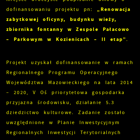
i personalizacyjne pliki cookies gwarantuje
rozwijać się i dostosowywać do Twoich
„Renowacja
dofinansowaniu projektu pn:
dostępność większej ilości funkcji na stronie.
potrzeb.
zabytkowej oficyny, budynku wieży,
zbiornika fontanny w Zespole Pałacowo
Cookies analityczne pozwalają na uzyskanie
Więcej
– Parkowym w Kozienicach – II etap”
.
informacji w zakresie wykorzystywania witryny
internetowej, miejsca oraz częstotliwości, z
Reklamowe
jaką odwiedzane są nasze serwisy www. Dane
Projekt uzyskał dofinansowanie w ramach
pozwalają nam na ocenę naszych serwisów
Dzięki reklamowym plikom cookies
Regionalnego Programu Operacyjnego
internetowych pod względem ich popularności
prezentujemy Ci najciekawsze informacje i
Województwa Mazowieckiego na lata 2014
wśród użytkowników. Zgromadzone informacje
aktualności na stronach naszych partnerów.
– 2020, V Oś priorytetowa gospodarka
są przetwarzane w formie zanonimizowanej.
przyjazna środowisku, działanie 5.3
Wyrażenie zgody na analityczne pliki cookies
Promocyjne pliki cookies służą do
Więcej
gwarantuje dostępność wszystkich
dziedzictwo kulturowe. Zadanie zostało
prezentowania Ci naszych komunikatów na
funkcjonalności.
uwzględnione w Planie Inwestycyjnym
podstawie analizy Twoich upodobań oraz
Twoich zwyczajów dotyczących przeglądanej
Regionalnych Inwestycji Terytorialnych
witryny internetowej. Treści promocyjne mogą