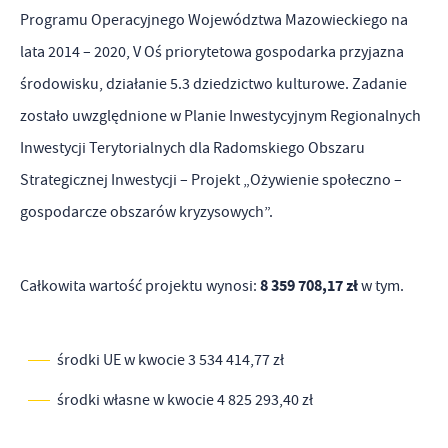
wykorzystywania witryny internetowej, miejsca oraz częstotliwości,
Programu Operacyjnego Województwa Mazowieckiego na
z jaką odwiedzane są nasze serwisy www. Dane pozwalają nam na
lata 2014 – 2020, V Oś priorytetowa gospodarka przyjazna
Reklamowe
ocenę naszych serwisów internetowych pod względem ich
środowisku, działanie 5.3 dziedzictwo kulturowe. Zadanie
popularności wśród użytkowników. Zgromadzone informacje są
Dzięki reklamowym plikom cookies prezentujemy Ci najciekawsze
zostało uwzględnione w Planie Inwestycyjnym Regionalnych
przetwarzane w formie zanonimizowanej. Wyrażenie zgody na
informacje i aktualności na stronach naszych partnerów.
Inwestycji Terytorialnych dla Radomskiego Obszaru
analityczne pliki cookies gwarantuje dostępność wszystkich
funkcjonalności.
Strategicznej Inwestycji – Projekt „Ożywienie społeczno –
Promocyjne pliki cookies służą do prezentowania Ci naszych
Więcej
gospodarcze obszarów kryzysowych”.
komunikatów na podstawie analizy Twoich upodobań oraz Twoich
zwyczajów dotyczących przeglądanej witryny internetowej. Treści
promocyjne mogą pojawić się na stronach podmiotów trzecich lub
8 359 708,17 zł
Całkowita wartość projektu wynosi:
w tym.
firm będących naszymi partnerami oraz innych dostawców usług.
Firmy te działają w charakterze pośredników prezentujących nasze
treści w postaci wiadomości, ofert, komunikatów mediów
środki UE w kwocie 3 534 414,77 zł
społecznościowych.
środki własne w kwocie 4 825 293,40 zł