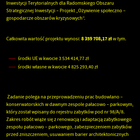
funkcjonalności.
Inwestycji Terytorialnych dla Radomskiego Obszaru
Strategicznej Inwestycji – Projekt „Ożywienie społeczno –
Promocyjne pliki cookies służą do prezentowania Ci naszych
Więcej
komunikatów na podstawie analizy Twoich upodobań oraz Twoich
gospodarcze obszarów kryzysowych”.
zwyczajów dotyczących przeglądanej witryny internetowej. Treści
promocyjne mogą pojawić się na stronach podmiotów trzecich lub
firm będących naszymi partnerami oraz innych dostawców usług.
8 359 708,17 zł
Całkowita wartość projektu wynosi:
w tym.
Firmy te działają w charakterze pośredników prezentujących nasze
treści w postaci wiadomości, ofert, komunikatów mediów
społecznościowych.
środki UE w kwocie 3 534 414,77 zł
środki własne w kwocie 4 825 293,40 zł
Zadanie polega na przeprowadzeniu prac budowlano –
konserwatorskich w dawnym zespole pałacowo – parkowym,
który został wpisany do rejestru zabytków pod nr 98/A/8.
Zakres robót wiąże się z renowacją i adaptacją zabytkowego
zespołu pałacowo – parkowego, zabezpieczeniem zabytków
przed zniszczeniem, usuwaniem barier architektonicznych