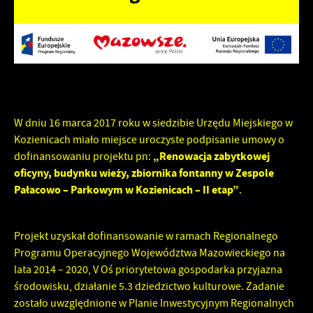
Tego typu pliki cookies umożliwiają stronie internetowej
zapamiętanie wprowadzonych przez Ciebie ustawień oraz
personalizację określonych funkcjonalności czy prezentowanych
Zapoznaj się z
POLITYKĄ PRYWATNOŚCI I PLIKÓW COOKIES
.
treści.
Dzięki tym plikom cookies możemy zapewnić Ci większy komfort
Więcej
korzystania z funkcjonalności naszej strony poprzez dopasowanie
jej do Twoich indywidualnych preferencji. Wyrażenie zgody na
W dniu 16 marca 2017 roku w siedzibie Urzędu Miejskiego w
funkcjonalne i personalizacyjne pliki cookies gwarantuje
Kozienicach miało miejsce uroczyste podpisanie umowy o
Analityczne
dostępność większej ilości funkcji na stronie.
„Renowacja zabytkowej
dofinansowaniu projektu pn:
Analityczne pliki cookies pomagają nam rozwijać się i
oficyny, budynku wieży, zbiornika fontanny w Zespole
dostosowywać do Twoich potrzeb.
Pałacowo – Parkowym w Kozienicach – II etap”
.
Cookies analityczne pozwalają na uzyskanie informacji w zakresie
Więcej
wykorzystywania witryny internetowej, miejsca oraz częstotliwości,
Projekt uzyskał dofinansowanie w ramach Regionalnego
z jaką odwiedzane są nasze serwisy www. Dane pozwalają nam na
Programu Operacyjnego Województwa Mazowieckiego na
ocenę naszych serwisów internetowych pod względem ich
Reklamowe
lata 2014 – 2020, V Oś priorytetowa gospodarka przyjazna
popularności wśród użytkowników. Zgromadzone informacje są
środowisku, działanie 5.3 dziedzictwo kulturowe. Zadanie
przetwarzane w formie zanonimizowanej. Wyrażenie zgody na
Dzięki reklamowym plikom cookies prezentujemy Ci najciekawsze
analityczne pliki cookies gwarantuje dostępność wszystkich
zostało uwzględnione w Planie Inwestycyjnym Regionalnych
informacje i aktualności na stronach naszych partnerów.