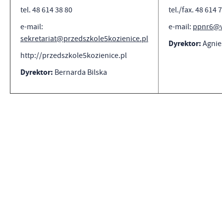
tel. 48 614 38 80
tel./fax. 48 614 
e-mail:
e-mail:
ppnr6@v
sekretariat@przedszkole5kozienice.pl
Dyrektor:
Agnie
http://przedszkole5kozienice.pl
Dyrektor:
Bernarda Bilska