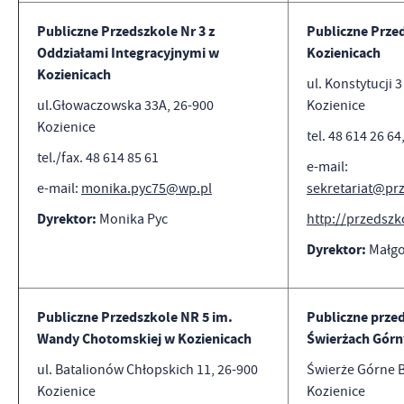
Publiczne Przedszkole Nr 3 z
Publiczne Prze
Oddziałami Integracyjnymi w
Kozienicach
Kozienicach
ul. Konstytucji 
ul.Głowaczowska 33A, 26-900
Kozienice
Kozienice
tel. 48 614 26 64
tel./fax. 48 614 85 61
e-mail:
e-mail:
monika.pyc75@wp.pl
sekretariat@prz
Dyrektor:
Monika Pyc
http://przedszk
Dyrektor:
Małgo
Publiczne Przedszkole NR 5 im.
Publiczne przed
Wandy Chotomskiej w Kozienicach
Świerżach Górn
ul. Batalionów Chłopskich 11, 26-900
Świerże Górne B
Kozienice
Kozienice