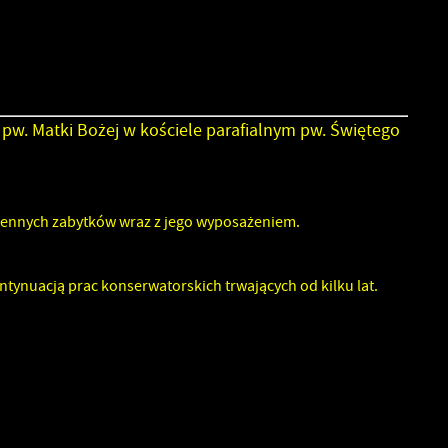
ia
 pw. Matki Bożej w kościele parafialnym pw. Świętego
ez
ci
cennych zabytków wraz z jego wyposażeniem.
i
tynuacją prac konserwatorskich trwających od kilku lat.
.
a