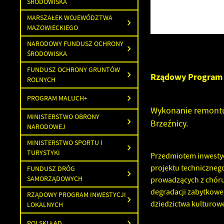
ŚRODOWISKA
MARSZAŁEK WOJEWÓDZTWA
MAZOWIECKIEGO
NARODOWY FUNDUSZ OCHRONY
ŚRODOWISKA
FUNDUSZ OCHRONY GRUNTÓW
Rządowy Program
ROLNYCH
PROGRAM MALUCH+
Wykonanie remontu
MINISTERSTWO OBRONY
Brzeźnicy.
NARODOWEJ
MINISTERSTWO SPORTU I
TURYSTYKI
Przedmiotem inwestycj
projektu techniczneg
FUNDUSZ DRÓG
SAMORZĄDOWYCH
prowadzących z chóru 
degradacji zabytkoweg
RZĄDOWY PROGRAM INWESTYCJI
dziedzictwa kulturowe
LOKALNYCH
POLSKI ŁAD