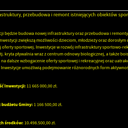
struktury, przebudowa i remont istniejących obiektów spo
ji będzie budowa nowej infrastruktury oraz przebudowa i remonty
 inwestycji zwiększą możliwości dzieciom, młodzieży oraz dorosły
j oferty sportowej. Inwestycje w rozwój infrastruktury sportowo-r
j. kryta pływalnia wraz z centrum odnowy biologicznej, a także boi
na dalsze wzbogacenie oferty sportowej i rekreacyjnej oraz uatrak
 Inwestycje umożliwią podejmowanie różnorodnych form aktywnośc
ć Inwestycji:
11 665 000,00 zł.
 budżetu Gminy:
1 166 500,00 zł.
ch środków:
10.498.500,00 zł.