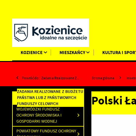
Przejdź do menu.
Przejdź do wyszukiwarki.
Przejdź do treści.
Przejdź do ustawień wielkości czcionki.
Wyłącz wersję kontrastową strony.
KOZIENICE
MIESZKAŃCY
KULTURA I SPOR
Powróć do:
Zadania Realizowane Z...
Strona główna
Inwes
ZADANIA REALIZOWANE Z BUDŻETU
Polski Ł
PAŃSTWA LUB Z PAŃSTWOWYCH
FUNDUSZY CELOWYCH
WOJEWÓDZKI FUNDUSZ
OCHRONY ŚRODOWISKA I
GOSPODARKI WODNEJ
POWIATOWY FUNDUSZ OCHRONY