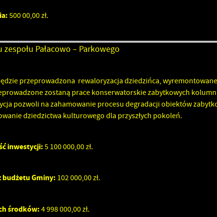
tronach naszych partnerów.
ia:
500 00,00 zł.
romocyjne pliki cookies służą do prezentowania Ci naszych komunikatów na podstawie
ięcej
nalizy Twoich upodobań oraz Twoich zwyczajów dotyczących przeglądanej witryny
nternetowej. Treści promocyjne mogą pojawić się na stronach podmiotów trzecich lub firm
ędących naszymi partnerami oraz innych dostawców usług. Firmy te działają w charakterze
nu zespołu Pałacowo – Parkowego
ośredników prezentujących nasze treści w postaci wiadomości, ofert, komunikatów medi
połecznościowych.
będzie przeprowadzona rewaloryzacja dziedzińca, wyremontowane c
zeprowadzone zostaną prace konserwatorskie zabytkowych kolumn
tycja pozwoli na zahamowanie procesu degradacji obiektów zabytko
wanie dziedzictwa kulturowego dla przyszłych pokoleń.
ć inwestycji:
5 100 000,00 zł.
 budżetu Gminy:
102 000,00 zł.
ch środków:
4 998 000,00 zł.