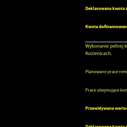
Deklarowana kwota z
Kwota dofinansowan
Wykonanie pełnej k
Kozienicach.
U
Planowane prace remo
S
w
Prace obejmujące kon
Przewidywana wartoś
N
N
Deklarowana kwota z
u