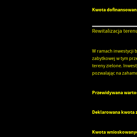
s
Kwota dofinansowan
P
W
a
i
b
Rewitalizacja tere
p
s
W ramach inwestycji 
zabytkowej w tym pr
tereny zielone. Inwes
pozwalając na zahamo
Przewidywana wartoś
Deklarowana kwota z
Kwota wnioskowany