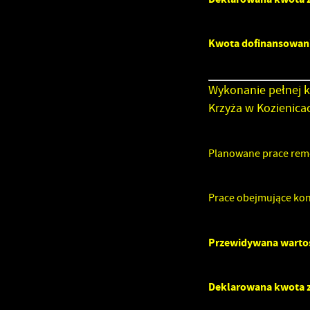
P
W
T
Kwota dofinansowan
pl
F
Wykonanie pełnej k
T
Z
Krzyża w Kozienica
C
D
W
n
Planowane prace remo
z
fu
A
Prace obejmujące kons
A
C
W
Przewidywana wartoś
i
p
w
W
R
Deklarowana kwota 
f
D