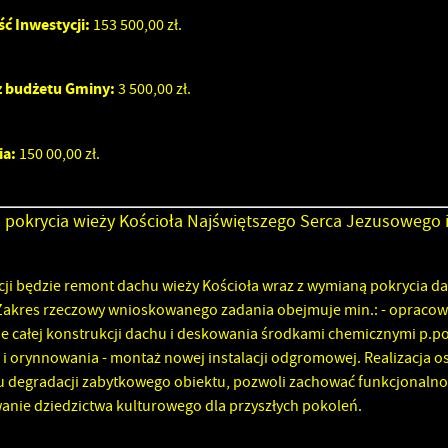
ć Inwestycji:
153 500,00 zł.
z budżetu Gminy:
3 500,00 zł.
ia:
150 00,00 zł.
okrycia wieży Kościoła Najświętszego Serca Jezusowego i
ji będzie remont dachu wieży Kościoła wraz z wymianą pokrycia d
 Zakres rzeczowy wnioskowanego zadania obejmuje min.: - opracow
ie całej konstrukcji dachu i deskowania środkami chemicznymi p.p
i orynnowania - montaż nowej instalacji odgromowej. Realizacja o
degradacji zabytkowego obiektu, pozwoli zachować funkcjonalność 
anie dziedzictwa kulturowego dla przyszłych pokoleń.