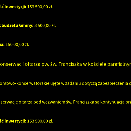
ć Inwestycji:
153 500,00 zł.
 budżetu Gminy:
3 500,00 zł.
ia:
150 00,00 zł.
onserwacji ołtarza pw. św. Franciszka w kościele parafial
ntowo-konserwatorskie ujęte w zadaniu dotyczą zabezpieczenia 
erwację ołtarza pod wezwaniem św. Franciszka są kontynuacją prac
ć Inwestycji:
153 500,00 zł.