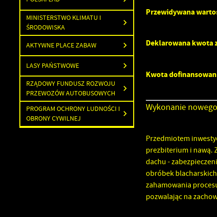
Przewidywana wartoś
MINISTERSTWO KLIMATU I
ŚRODOWISKA
Deklarowana kwota 
AKTYWNE PLACE ZABAW
LASY PAŃSTWOWE
Kwota dofinansowan
RZĄDOWY FUNDUSZ ROZWOJU
PRZEWOZÓW AUTOBUSOWYCH
Wykonanie nowego p
PROGRAM OCHRONY LUDNOŚCI I
OBRONY CYWILNEJ
Przedmiotem inwestyc
prezbiterium i nawą.
dachu - zabezpieczen
obróbek blacharskich 
zahamowania procesu 
pozwalając na zachow