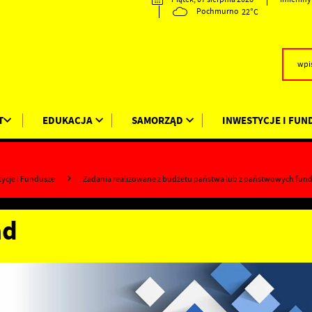
22°C
Pochmurno
T
EDUKACJA
SAMORZĄD
INWESTYCJE I FUN
tycje i Fundusze
Zadania realizowane z budżetu państwa lub z państwowych fun
ad