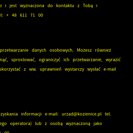
ji i jest wyznaczona do kontaktu z Tobą i
l:
+ 48 611 71 00
przetwarzanie danych osobowych. Możesz również
 sprostować, ograniczyć ich przetwarzanie, wyrazić
korzystać z ww. uprawnień wystarczy wysłać e-mail
ć
yskania informacji e-mail:
urzad@kozienice.pl
tel.
wego operatora) lub z osobą wyznaczoną jako