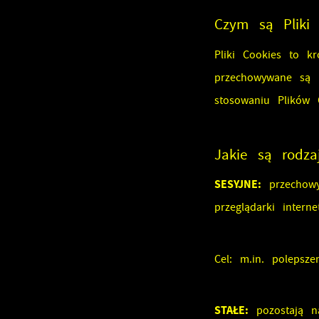
C
W
Czym są Pliki 
w
s
Pliki Cookies to kr
w
R
p
przechowywane są n
D
c
stosowaniu Plików 
a
P
W
p
Jakie są rodza
p
p
SESYJNE:
przechowy
u
przeglądarki interne
p
Cel: m.in. polepsze
STAŁE:
pozostają na