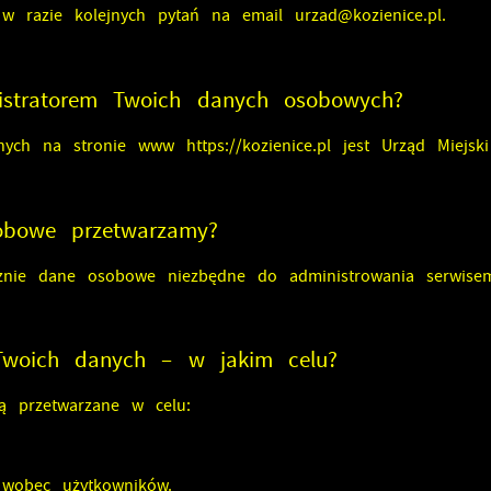
 w razie kolejnych pytań na
email
urzad@kozienice.pl
.
nistratorem Twoich danych osobowych?
anych na stronie www
https://kozienice.pl
jest
Urząd Miejski
obowe przetwarzamy?
cznie dane osobowe niezbędne do administrowania serwis
 Twoich danych – w jakim celu?
 przetwarzane w celu:
 wobec użytkowników.