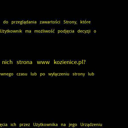
a
od
e do przeglądania zawartości Strony, które
Użytkownik ma możliwość podjęcia decyzji o
 nich strona www kozienice.pl?
ch
w
wnego czasu lub po wyłączeniu strony lub
cia ich przez Użytkownika na jego Urządzeniu