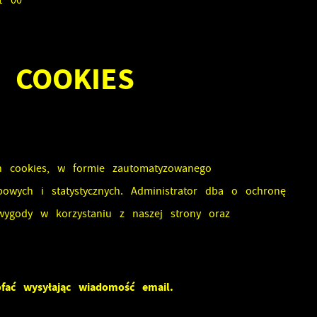
1 00
ej
 COOKIES
ch cookies, w formie zautomatyzowanego
owych i statystycznych. Administrator dba o ochronę
ygody w korzystaniu z naszej strony oraz
fać wysyłając wiadomość email.