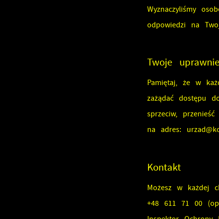
Wyznaczyliśmy osob
odpowiedzi na Twoj
Twoje uprawni
Pamiętaj, że w każ
zażądać dostępu d
U
sprzeciw, przenieś
na adres:
urzad@ko
S
Kontakt
j
Możesz w każdej ch
+48 611 71 00
(opł
N