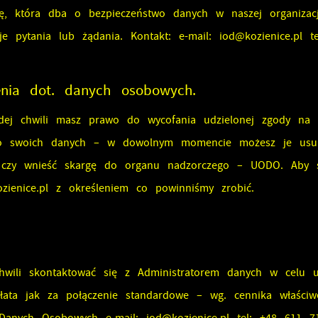
ę, która dba o bezpieczeństwo danych w naszej organizac
e pytania lub żądania. Kontakt: e-mail:
iod@kozienice.pl
te
enia dot. danych osobowych.
dej chwili masz prawo do wycofania udzielonej zgody na 
o swoich danych – w dowolnym momencie możesz je usunąć,
stawienia
ć czy wnieść skargę do organu nadzorczego – UODO. Aby s
zienice.pl
z określeniem co powinniśmy zrobić.
zanujemy Twoją prywatność. Możesz zmienić ustawienia cookies lub zaakceptowa
e wszystkie. W dowolnym momencie możesz dokonać zmiany swoich ustawień.
wili skontaktować się z Administratorem danych w celu uz
ata jak za połączenie standardowe – wg. cennika właści
iezbędne