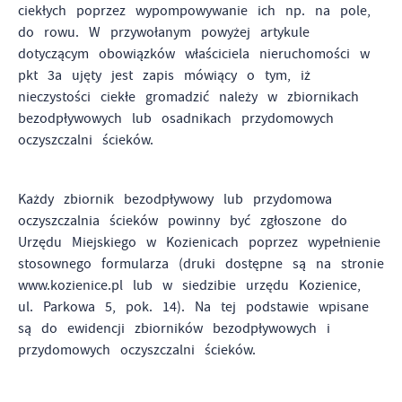
ciekłych poprzez wypompowywanie ich np. na pole,
funkcjonalności.
do rowu. W przywołanym powyżej artykule
Promocyjne pliki cookies służą do prezentowania Ci
Więcej
dotyczącym obowiązków właściciela nieruchomości w
naszych komunikatów na podstawie analizy Twoich
upodobań oraz Twoich zwyczajów dotyczących przeglądanej
pkt 3a ujęty jest zapis mówiący o tym, iż
witryny internetowej. Treści promocyjne mogą pojawić się
nieczystości ciekłe gromadzić należy w zbiornikach
na stronach podmiotów trzecich lub firm będących naszymi
bezodpływowych lub osadnikach przydomowych
partnerami oraz innych dostawców usług. Firmy te działają
oczyszczalni ścieków.
w charakterze pośredników prezentujących nasze treści w
postaci wiadomości, ofert, komunikatów mediów
społecznościowych.
Każdy zbiornik bezodpływowy lub przydomowa
oczyszczalnia ścieków powinny być zgłoszone do
Urzędu Miejskiego w Kozienicach poprzez wypełnienie
stosownego formularza (druki dostępne są na stronie
www.kozienice.pl lub w siedzibie urzędu Kozienice,
ul. Parkowa 5, pok. 14). Na tej podstawie wpisane
są do ewidencji zbiorników bezodpływowych i
przydomowych oczyszczalni ścieków.