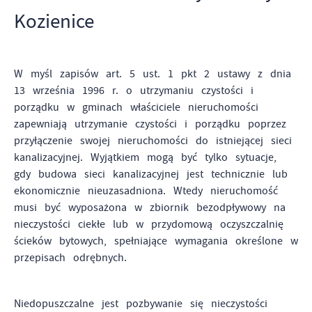
Tego typu pliki cookies umożliwiają stronie internetowej
Kozienice
zapamiętanie wprowadzonych przez Ciebie ustawień oraz
personalizację określonych funkcjonalności czy
prezentowanych treści.
Zapoznaj się z
POLITYKĄ PRYWATNOŚCI I PLIKÓW COOKIES
.
W myśl zapisów art. 5 ust. 1 pkt 2 ustawy z dnia
Dzięki tym plikom cookies możemy zapewnić Ci większy
13 września 1996 r. o utrzymaniu czystości i
Więcej
komfort korzystania z funkcjonalności naszej strony poprzez
porządku w gminach właściciele nieruchomości
dopasowanie jej do Twoich indywidualnych preferencji.
zapewniają utrzymanie czystości i porządku poprzez
Wyrażenie zgody na funkcjonalne i personalizacyjne pliki
Analityczne
przyłączenie swojej nieruchomości do istniejącej sieci
cookies gwarantuje dostępność większej ilości funkcji na
kanalizacyjnej. Wyjątkiem mogą być tylko sytuacje,
Analityczne pliki cookies pomagają nam rozwijać się i
stronie.
dostosowywać do Twoich potrzeb.
gdy budowa sieci kanalizacyjnej jest technicznie lub
ekonomicznie nieuzasadniona. Wtedy nieruchomość
Cookies analityczne pozwalają na uzyskanie informacji w
musi być wyposażona w zbiornik bezodpływowy na
Więcej
zakresie wykorzystywania witryny internetowej, miejsca oraz
nieczystości ciekłe lub w przydomową oczyszczalnię
częstotliwości, z jaką odwiedzane są nasze serwisy www.
ścieków bytowych, spełniające wymagania określone w
Dane pozwalają nam na ocenę naszych serwisów
Reklamowe
przepisach odrębnych.
internetowych pod względem ich popularności wśród
Dzięki reklamowym plikom cookies prezentujemy Ci
użytkowników. Zgromadzone informacje są przetwarzane w
najciekawsze informacje i aktualności na stronach naszych
formie zanonimizowanej. Wyrażenie zgody na analityczne
Niedopuszczalne jest pozbywanie się nieczystości
partnerów.
pliki cookies gwarantuje dostępność wszystkich