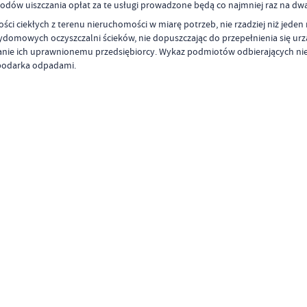
dów uiszczania opłat za te usługi prowadzone będą co najmniej raz na dwa la
ści ciekłych z terenu nieruchomości w miarę potrzeb, nie rzadziej niż jede
zydomowych oczyszczalni ścieków, nie dopuszczając do przepełnienia się ur
anie ich uprawnionemu przedsiębiorcy. Wykaz podmiotów odbierających niecz
spodarka odpadami.