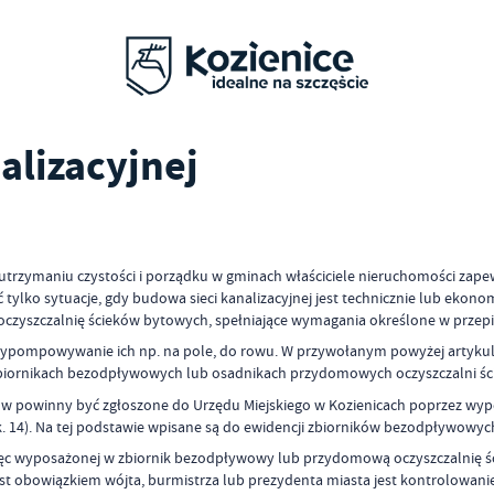
alizacyjnej
 o utrzymaniu czystości i porządku w gminach właściciele nieruchomości zape
być tylko sytuacje, gdy budowa sieci kanalizacyjnej jest technicznie lub e
oczyszczalnię ścieków bytowych, spełniające wymagania określone w przep
z wypompowywanie ich np. na pole, do rowu. W przywołanym powyżej artyku
 w zbiornikach bezodpływowych lub osadnikach przydomowych oczyszczalni śc
 powinny być zgłoszone do Urzędu Miejskiego w Kozienicach poprzez wypeł
ok. 14). Na tej podstawie wpisane są do ewidencji zbiorników bezodpływowy
 więc wyposażonej w zbiornik bezodpływowy lub przydomową oczyszczalnię ści
 obowiązkiem wójta, burmistrza lub prezydenta miasta jest kontrolowanie,