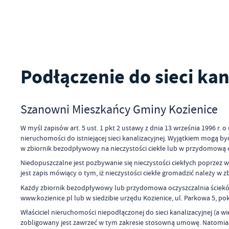
Podłączenie do sieci kan
Szanowni Mieszkańcy Gminy Kozienice
W myśl zapisów art. 5 ust. 1 pkt 2 ustawy z dnia 13 września 1996 r.
nieruchomości do istniejącej sieci kanalizacyjnej. Wyjątkiem mogą 
w zbiornik bezodpływowy na nieczystości ciekłe lub w przydomową 
Niedopuszczalne jest pozbywanie się nieczystości ciekłych poprze
jest zapis mówiący o tym, iż nieczystości ciekłe gromadzić należy
Każdy zbiornik bezodpływowy lub przydomowa oczyszczalnia ścieków
www.kozienice.pl lub w siedzibie urzędu Kozienice, ul. Parkowa 5, p
Właściciel nieruchomości niepodłączonej do sieci kanalizacyjnej (a
zobligowany jest zawrzeć w tym zakresie stosowną umowę. Natomiast