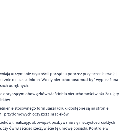
wniają utrzymanie czystości i porządku poprzez przyłączenie swojej
konomicznie nieuzasadniona. Wtedy nieruchomość musi być wyposażona
isach odrębnych.
le dotyczącym obowiązków właściciela nieruchomości w pkt 3a ujęty
ieków.
nienie stosownego formularza (druki dostępne są na stronie
ch i przydomowych oczyszczalni ścieków.
eków), realizując obowiązek pozbywania się nieczystości ciekłych
 czy ów właściciel rzeczywiście tę umowę posiada. Kontrole w