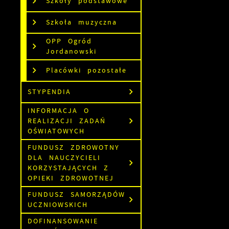
Szkoły podstawowe
Szkoła muzyczna
OPP Ogród
Jordanowski
Placówki pozostałe
STYPENDIA
INFORMACJA O
REALIZACJI ZADAŃ
OŚWIATOWYCH
FUNDUSZ ZDROWOTNY
DLA NAUCZYCIELI
KORZYSTAJĄCYCH Z
S
OPIEKI ZDROWOTNEJ
l
d
FUNDUSZ SAMORZĄDÓW
UCZNIOWSKICH
N
DOFINANSOWANIE