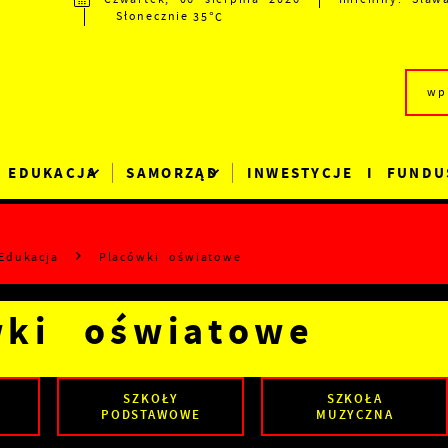
35°C
Słonecznie
EDUKACJA
SAMORZĄD
INWESTYCJE I FUNDU
Edukacja
Placówki oświatowe
wki oświatowe
SZKOŁY
SZKOŁA
PODSTAWOWE
MUZYCZNA