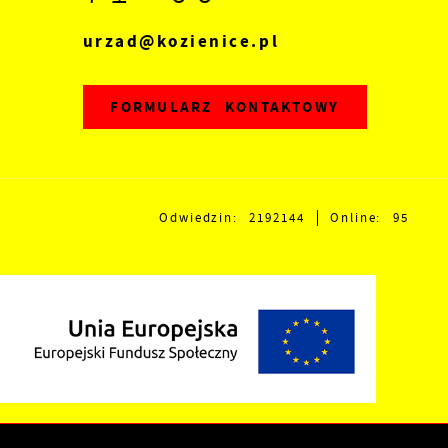
ze
urzad@kozienice.pl
FORMULARZ KONTAKTOWY
z
,
Odwiedzin: 2192144
Online: 95