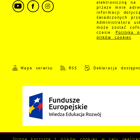
w
elektroniczną na
i
przeze mnie adre
W
D
informacji dotycz
d
i
świadczonych prz
Administratora us
P
W
może zostać cof
k
czasie.
Polityka 
T
plików cookies
i
p
i
p
o
Mapa serwisu
RSS
Deklaracja dostępn
Strona korzysta z plików cookies w celu realizac