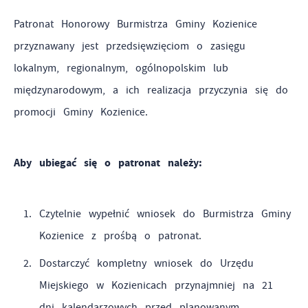
działania w celu m.in. dostosowania Twoich ustawień
Patronat Honorowy Burmistrza Gminy Kozienice
preferencji prywatności, logowania czy wypełniania
Funkcjonalne i personalizacyjne
przyznawany jest przedsięwzięciom o zasięgu
formularzy. Dzięki plikom cookies strona, z której
korzystasz, może działać bez zakłóceń.
lokalnym, regionalnym, ogólnopolskim lub
Tego typu pliki cookies umożliwiają stronie internetowej
zapamiętanie wprowadzonych przez Ciebie ustawień oraz
międzynarodowym, a ich realizacja przyczynia się do
personalizację określonych funkcjonalności czy
promocji Gminy Kozienice.
prezentowanych treści.
Zapoznaj się z
POLITYKĄ PRYWATNOŚCI I PLIKÓW COOKIES
.
Aby ubiegać się o patronat należy:
Dzięki tym plikom cookies możemy zapewnić Ci większy
Więcej
komfort korzystania z funkcjonalności naszej strony poprzez
dopasowanie jej do Twoich indywidualnych preferencji.
Czytelnie wypełnić wniosek do Burmistrza Gminy
Analityczne
Wyrażenie zgody na funkcjonalne i personalizacyjne pliki
Kozienice z prośbą o patronat.
cookies gwarantuje dostępność większej ilości funkcji na
Analityczne pliki cookies pomagają nam rozwijać się i
stronie.
Dostarczyć kompletny wniosek do Urzędu
dostosowywać do Twoich potrzeb.
Miejskiego w Kozienicach przynajmniej na 21
Cookies analityczne pozwalają na uzyskanie informacji w
dni kalendarzowych przed planowanym