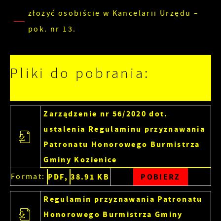
złożyć osobiście w Kancelarii Urzędu –
te działają w charakterze pośredników
prezentujących nasze treści w postaci
pok. nr 13.
wiadomości, ofert, komunikatów mediów
społecznościowych.
Pliki do pobrania:
Zarządzenie nr 56/2020 dot.
ustalenia Regulaminu przyznawania
Patronatu Honorowego Burmistrza
Gminy Kozienice
Format:
PDF,
38.91 KB
POBIERZ
Regulamin przyznawania Patronatu
Honorowego Burmistrza Gminy