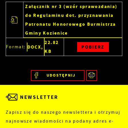
Załącznik nr 3 (wzór sprawozdania)
do Regulaminu dot. przyznawania
Patronatu Honorowego Burmistrza
Gminy Kozienice
22.82
Format:
DOCX,
POBIERZ
KB
UDOSTĘPNIJ
NEWSLETTER
Zapisz się do naszego newslettera i otrzymuj
najnowsze wiadomości na podany adres e-