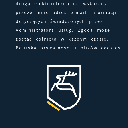
pojawić się na stronach podmiotów trzecich
drogą elektroniczną na wskazany
lub firm będących naszymi partnerami oraz
przeze mnie adres e-mail informacji
innych dostawców usług. Firmy te działają w
dotyczących świadczonych przez
charakterze pośredników prezentujących nasze
Administratora usług. Zgoda może
treści w postaci wiadomości, ofert,
zostać cofnięta w każdym czasie.
komunikatów mediów społecznościowych.
Polityka prywatności i plików cookies