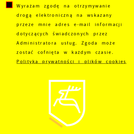
pojawić się na stronach podmiotów trzecich
Wyrażam zgodę na otrzymywanie
lub firm będących naszymi partnerami oraz
drogą elektroniczną na wskazany
innych dostawców usług. Firmy te działają w
przeze mnie adres e-mail informacji
charakterze pośredników prezentujących nasze
dotyczących świadczonych przez
treści w postaci wiadomości, ofert,
Administratora usług. Zgoda może
komunikatów mediów społecznościowych.
zostać cofnięta w każdym czasie.
Polityka prywatności i plików cookies