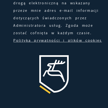
pojawić się na stronach podmiotów trzecich
drogą elektroniczną na wskazany
lub firm będących naszymi partnerami oraz
przeze mnie adres e-mail informacji
innych dostawców usług. Firmy te działają w
dotyczących świadczonych przez
charakterze pośredników prezentujących nasze
Administratora usług. Zgoda może
treści w postaci wiadomości, ofert,
zostać cofnięta w każdym czasie.
komunikatów mediów społecznościowych.
Polityka prywatności i plików cookies