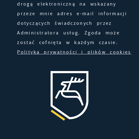
pojawić się na stronach podmiotów trzecich
drogą elektroniczną na wskazany
lub firm będących naszymi partnerami oraz
przeze mnie adres e-mail informacji
innych dostawców usług. Firmy te działają w
dotyczących świadczonych przez
charakterze pośredników prezentujących nasze
Administratora usług. Zgoda może
treści w postaci wiadomości, ofert,
zostać cofnięta w każdym czasie.
komunikatów mediów społecznościowych.
Polityka prywatności i plików cookies