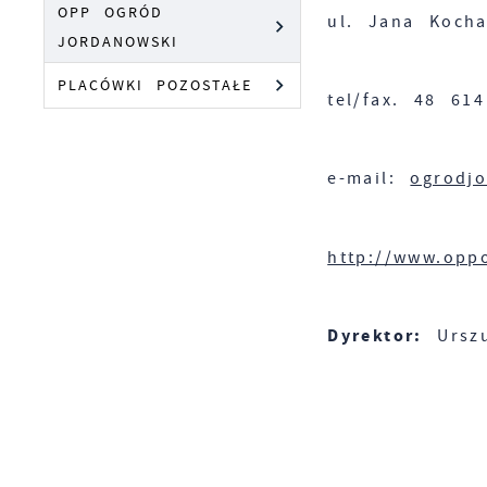
OPP OGRÓD
ul. Jana Kocha
JORDANOWSKI
PLACÓWKI POZOSTAŁE
tel/fax. 48 61
e-mail:
ogrodj
http://www.opp
Dyrektor:
Urszu
S