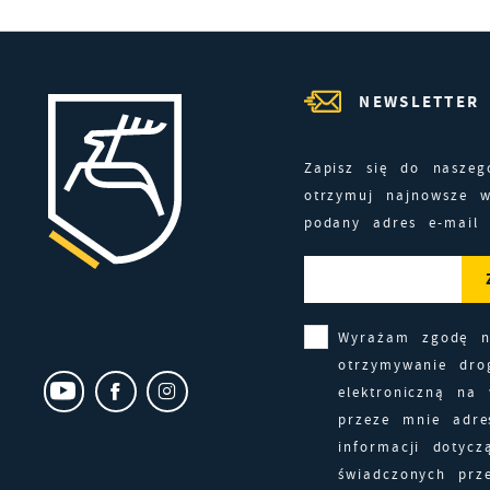
l
d
NEWSLETTER
N
Zapisz się do naszeg
N
otrzymuj najnowsze 
s
podany adres e-mail
o
P
W
d
p
Wyrażam zgodę 
p
F
otrzymywanie dro
z
elektroniczną na
T
przeze mnie adre
z
p
informacji dotycz
t
świadczonych prz
Z