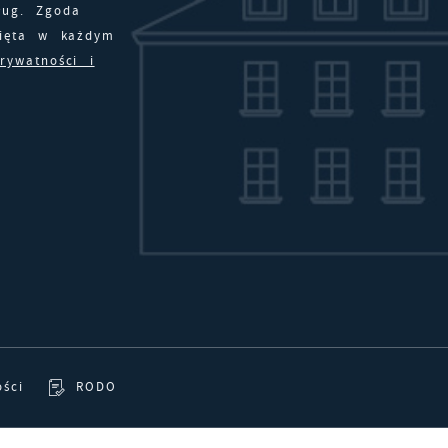
ług. Zgoda
zięki tym plikom cookies możemy zapewnić Ci większy komfo
nięta w każdym
ięcej
orzystania z funkcjonalności naszej strony poprzez dopasowan
prywatności i
ej do Twoich indywidualnych preferencji. Wyrażenie zgody na
unkcjonalne i personalizacyjne pliki cookies gwarantuje
nalityczne
ostępność większej ilości funkcji na stronie.
nalityczne pliki cookies pomagają nam rozwijać się i
ostosowywać do Twoich potrzeb.
ookies analityczne pozwalają na uzyskanie informacji w
ięcej
akresie wykorzystywania witryny internetowej, miejsca oraz
zęstotliwości, z jaką odwiedzane są nasze serwisy www. Dane
ozwalają nam na ocenę naszych serwisów internetowych pod
eklamowe
zględem ich popularności wśród użytkowników. Zgromadzone
zięki reklamowym plikom cookies prezentujemy Ci najciekawsz
nformacje są przetwarzane w formie zanonimizowanej. Wyrażen
nformacje i aktualności na stronach naszych partnerów.
gody na analityczne pliki cookies gwarantuje dostępność
szystkich funkcjonalności.
romocyjne pliki cookies służą do prezentowania Ci naszych
ięcej
ości
RODO
omunikatów na podstawie analizy Twoich upodobań oraz
woich zwyczajów dotyczących przeglądanej witryny internetowe
reści promocyjne mogą pojawić się na stronach podmiotów