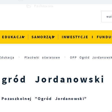
25°C
Pochmurno
EDUKACJA
SAMORZĄD
INWESTYCJE I FUNDU
Edukacja
Placówki oświatowe
OPP Ogród Jordanowsk
gród Jordanowski
 Pozaszkolnej "Ogród Jordanowski"