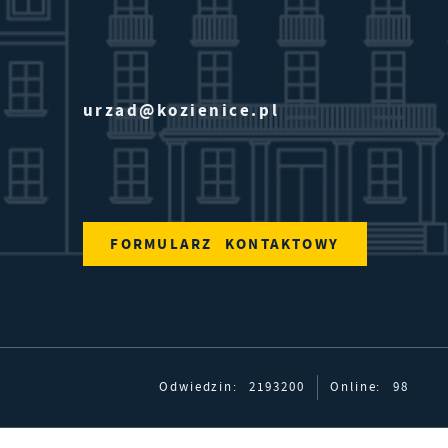
rt
ie
urzad@kozienice.pl
FORMULARZ KONTAKTOWY
e
ie
Odwiedzin: 2193200
Online: 98
j.