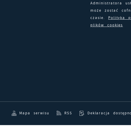
Administratora us
D
może zostać cof
W
k
czasie.
Polityka 
j
plików cookies
f
A
d
A
d
C
W
z
c
p
R
w
D
i
i
z
w
P
W
Mapa serwisu
RSS
Deklaracja dostępn
k
T
T