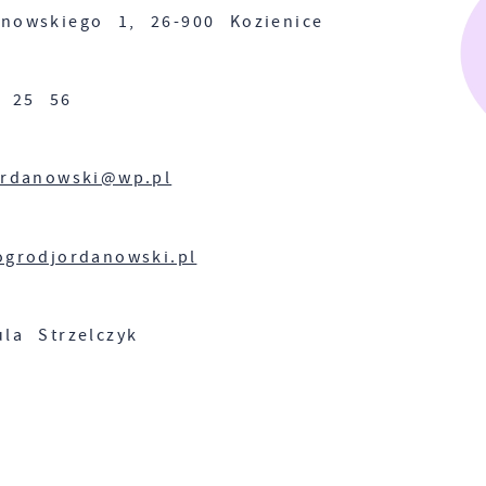
nowskiego 1, 26-900 Kozienice
4 25 56
ordanowski@wp.pl
ogrodjordanowski.pl
la Strzelczyk
Ustawienia
zanujemy Twoją prywatność. Możesz zmienić ustawienia cookie