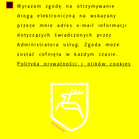
pojawić się na stronach podmiotów trzecich
Wyrażam zgodę na otrzymywanie
lub firm będących naszymi partnerami oraz
drogą elektroniczną na wskazany
innych dostawców usług. Firmy te działają w
przeze mnie adres e-mail informacji
charakterze pośredników prezentujących nasze
dotyczących świadczonych przez
treści w postaci wiadomości, ofert,
Administratora usług. Zgoda może
komunikatów mediów społecznościowych.
zostać cofnięta w każdym czasie.
Polityka prywatności i plików cookies