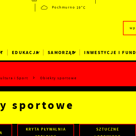
19°C
Pochmurno
RT
EDUKACJA
SAMORZĄD
INWESTYCJE I FUN
ultura i Sport
Obiekty sportowe
y sportowe
KRYTA PŁYWALNIA
SZTUCZNE
A