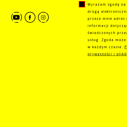
Wyrażam zgodę na
d
drogą elektronicz
C
przeze mnie adres 
W
w
informacji dotyczą
j
świadczonych prze
n
usług. Zgoda może 
w
w każdym czasie.
P
D
f
prywatności i plik
i
c
P
W
k
z
p
f
F
t
s