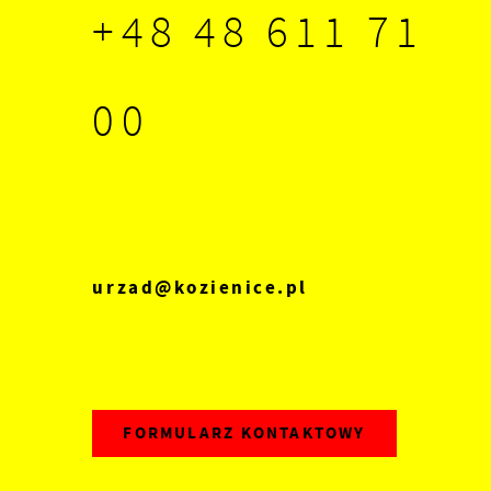
+48 48 611 71
z
00
ę
urzad@kozienice.pl
FORMULARZ KONTAKTOWY