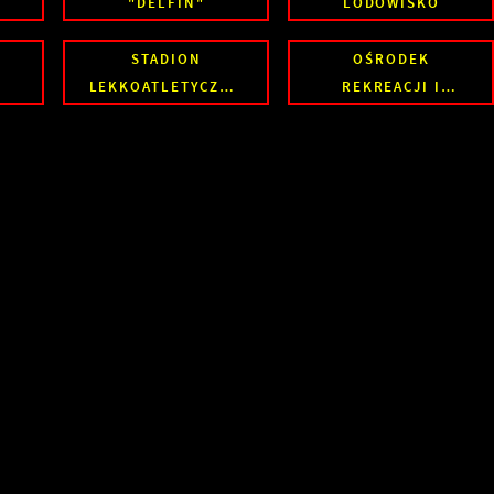
"DELFIN"
LODOWISKO
STADION
OŚRODEK
LEKKOATLETYCZNO
REKREACJI I
- PIŁKARSKI
TURYSTYKI