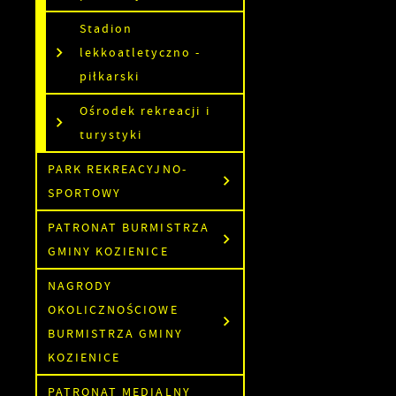
Stadion
lekkoatletyczno -
piłkarski
Ośrodek rekreacji i
turystyki
PARK REKREACYJNO-
SPORTOWY
PATRONAT BURMISTRZA
GMINY KOZIENICE
S
NAGRODY
z
z
OKOLICZNOŚCIOWE
BURMISTRZA GMINY
KOZIENICE
N
PATRONAT MEDIALNY