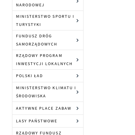
NARODOWEJ
k
F
MINISTERSTWO SPORTU I
T
Z
TURYSTYKI
w
f
FUNDUSZ DRÓG
D
W
SAMORZĄDOWYCH
k
d
RZĄDOWY PROGRAM
f
A
INWESTYCJI LOKALNYCH
w
A
POLSKI ŁAD
d
C
MINISTERSTWO KLIMATU I
W
w
ŚRODOWISKA
j
n
AKTYWNE PLACE ZABAW
R
w
D
f
LASY PAŃSTWOWE
i
g
RZĄDOWY FUNDUSZ
P