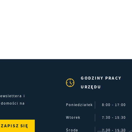
ięcej
omunikatów na podstawie analizy Twoich upodobań oraz Twoich
wyczajów dotyczących przeglądanej witryny internetowej. Treści
romocyjne mogą pojawić się na stronach podmiotów trzecich lub fi
ędących naszymi partnerami oraz innych dostawców usług. Firmy te
ziałają w charakterze pośredników prezentujących nasze treści w
ostaci wiadomości, ofert, komunikatów mediów społecznościowych
GODZINY PRACY
URZĘDU
ewslettera i
adomości na
Poniedziałek
8:00 - 17:00
Wtorek
7:30 - 15:30
Środa
7:30 - 15:30