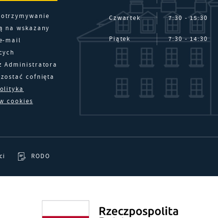
 otrzymywanie
Czwartek
7:30 - 15:30
ną na wskazany
Piątek
7:30 - 14:30
e-mail
cych
z Administratora
zostać cofnięta
olityka
ów cookies
ci
RODO