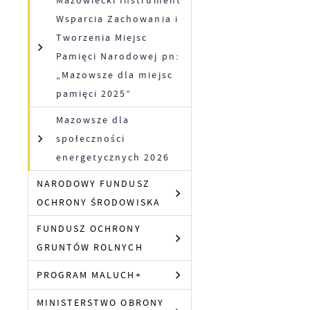
Mazowiecki Instrument
Wsparcia Zachowania i
Tworzenia Miejsc
Pamięci Narodowej pn:
„Mazowsze dla miejsc
pamięci 2025”
Mazowsze dla
S
społeczności
z
energetycznych 2026
z
NARODOWY FUNDUSZ
OCHRONY ŚRODOWISKA
N
N
FUNDUSZ OCHRONY
i
GRUNTÓW ROLNYCH
p
PROGRAM MALUCH+
P
W
c
MINISTERSTWO OBRONY
l