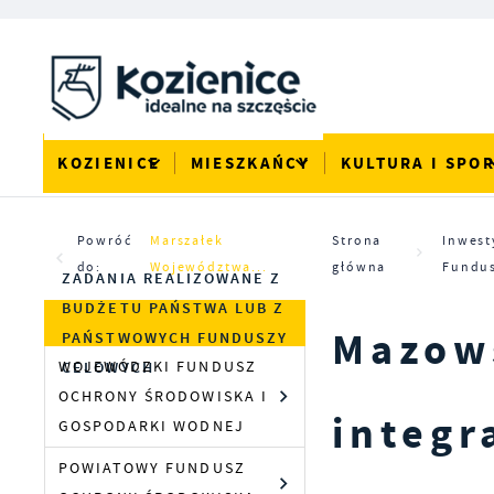
Przejdź do menu.
Przejdź do wyszukiwarki.
Przejdź do treści.
Przejdź do ustawień wielkości czcionki.
Włącz wersję kontrastową strony.
KOZIENICE
MIESZKAŃCY
KULTURA I SPO
Powróć
Marszałek
Strona
Inwest
do:
Województwa...
główna
Fundu
ZADANIA REALIZOWANE Z
BUDŻETU PAŃSTWA LUB Z
Mazows
PAŃSTWOWYCH FUNDUSZY
WOJEWÓDZKI FUNDUSZ
CELOWYCH
OCHRONY ŚRODOWISKA I
integr
GOSPODARKI WODNEJ
POWIATOWY FUNDUSZ