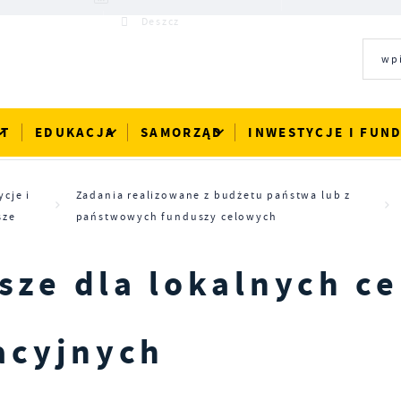
20°C
Deszcz
RT
EDUKACJA
SAMORZĄD
INWESTYCJE I FUN
ycje i
Zadania realizowane z budżetu państwa lub z
sze
państwowych funduszy celowych
ze dla lokalnych c
acyjnych