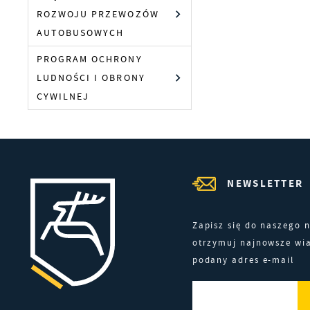
W
k
ROZWOJU PRZEWOZÓW
z
AUTOBUSOWYCH
p
PROGRAM OCHRONY
b
d
LUDNOŚCI I OBRONY
p
CYWILNEJ
NEWSLETTER
Zapisz się do naszego n
otrzymuj najnowsze wi
podany adres e-mail