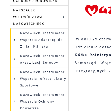
OCHRONY ŚRODOWISKA
MARSZAŁEK
WOJEWÓDZTWA
MAZOWIECKIEGO
Mazowiecki Instrument
W dniu 29 czer
Wsparcia Adaptacji do
Zmian Klimatu
udzielenie dota
Kółku Rolniczym
Mazowiecki Instrument
Aktywizacji Sołectw
Samorządu Woje
integracyjnych 2
Mazowiecki Instrument
Wsparcia Infrastruktury
Sportowej
Mazowiecki Instrument
Wsparcia Ochrony
Powietrza