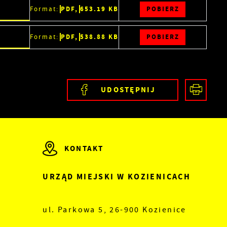
POBIERZ
PDF,
653.19 KB
Format:
POBIERZ
PDF,
538.88 KB
Format:
UDOSTĘPNIJ
 z
KONTAKT
URZĄD MIEJSKI W KOZIENICACH
ul. Parkowa 5, 26-900 Kozienice