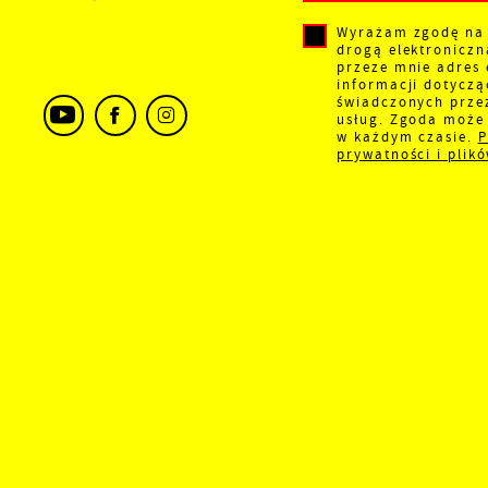
W
k
Wyrażam zgodę na
d
drogą elektronicz
f
przeze mnie adres 
w
A
informacji dotyczą
świadczonych prze
A
usług. Zgoda może 
d
w każdym czasie.
P
prywatności i plik
C
W
w
j
n
w
f
c
D
i
P
W
k
z
p
f
F
t
s