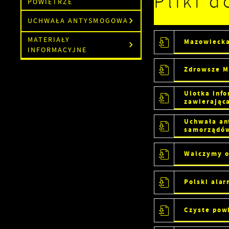
Pliki d
POWIETRZE
UCHWAŁA ANTYSMOGOWA
MATERIAŁY
Mazowiecka
INFORMACYJNE
Zdrowsze M
Ulotka info
zawierając
Uchwała an
samorządów
Walczymy o
Polski ala
Czyste pow