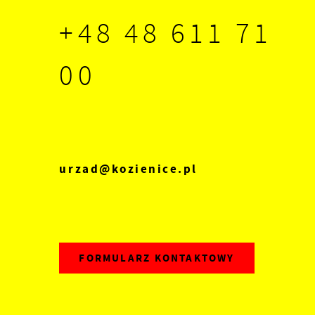
+48 48 611 71
00
z
ę
urzad@kozienice.pl
FORMULARZ KONTAKTOWY