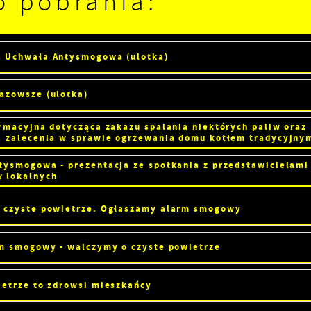
o pobrania:
 Uchwała Antysmogowa (ulotka)
azowsze (ulotka)
rmacyjna dotycząca zakazu spalania niektórych paliw oraz
a zalecenia w sprawie ogrzewania domu kotłem tradycyjny
tysmogowa - prezentacja ze spotkania z przedstawicielami
 lokalnych
 czyste powietrze. Ogłaszamy alarm smogowy
rm smogowy - walczymy o czyste powietrze
Ustawienia
ietrze to zdrowsi mieszkańcy