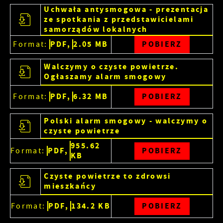
internetowych pod względem ich popularności
Dzięki reklamowym plikom cookies prezentujemy
Uchwała antysmogowa - prezentacja
wśród użytkowników. Zgromadzone informacje są
Ci najciekawsze informacje i aktualności na
ze spotkania z przedstawicielami
przetwarzane w formie zanonimizowanej.
stronach naszych partnerów.
samorządów lokalnych
Wyrażenie zgody na analityczne pliki cookies
gwarantuje dostępność wszystkich
PDF,
2.05 MB
POBIERZ
Format:
Promocyjne pliki cookies służą do prezentowania
funkcjonalności.
Więcej
Ci naszych komunikatów na podstawie analizy
Walczymy o czyste powietrze.
Twoich upodobań oraz Twoich zwyczajów
Ogłaszamy alarm smogowy
dotyczących przeglądanej witryny internetowej.
Treści promocyjne mogą pojawić się na stronach
PDF,
6.32 MB
POBIERZ
Format:
podmiotów trzecich lub firm będących naszymi
partnerami oraz innych dostawców usług. Firmy
Polski alarm smogowy - walczymy o
te działają w charakterze pośredników
czyste powietrze
prezentujących nasze treści w postaci
wiadomości, ofert, komunikatów mediów
955.62
PDF,
POBIERZ
Format:
społecznościowych.
KB
Czyste powietrze to zdrowsi
mieszkańcy
PDF,
134.2 KB
POBIERZ
Format: