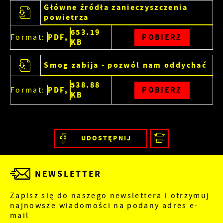
Główne źródła zanieczyszczenia
powietrza
653.19
PDF,
POBIERZ
Format:
KB
Smog zabija - pozwól nam oddychać
538.88
PDF,
POBIERZ
Format:
KB
UDOSTĘPNIJ
NEWSLETTER
Zapisz się do naszego newslettera i otrzymuj
najnowsze wiadomości na podany adres e-
mail