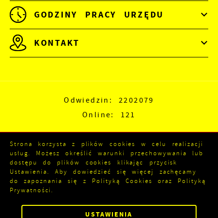
GODZINY PRACY URZĘDU
KONTAKT
Odwiedzin: 2202079
Online: 121
Strona korzysta z plików cookies w celu realizacji
usług. Możesz określić warunki przechowywania lub
dostępu do plików cookies klikając przycisk
Ustawienia. Aby dowiedzieć się więcej zachęcamy
do zapoznania się z Polityką Cookies oraz Polityką
Prywatności.
Copyright by kozienice.pl
ZAPISZ WYBRANE
Powered by
2ClickPortal®
USTAWIENIA