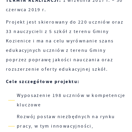
TERMIN REALIZACJI:
1 września 2017 r. – 30
internetowej, miejsca oraz częstotliwości, z jaką
czerwca 2019 r.
Reklamowe
odwiedzane są nasze serwisy www. Dane pozwalają
nam na ocenę naszych serwisów internetowych
Projekt jest skierowany do 220 uczniów oraz
Dzięki reklamowym plikom cookies prezentujemy
pod względem ich popularności wśród
Ci najciekawsze informacje i aktualności na
33 nauczycieli z 5 szkół z terenu Gminy
użytkowników. Zgromadzone informacje są
stronach naszych partnerów.
Kozienice i ma na celu wyrównanie szans
przetwarzane w formie zanonimizowanej.
Promocyjne pliki cookies służą do prezentowania
edukacyjnych uczniów z terenu Gminy
Więcej
Wyrażenie zgody na analityczne pliki cookies
Ci naszych komunikatów na podstawie analizy
poprzez poprawę jakości nauczania oraz
gwarantuje dostępność wszystkich
Twoich upodobań oraz Twoich zwyczajów
rozszerzenie oferty edukacyjnej szkół.
funkcjonalności.
dotyczących przeglądanej witryny internetowej.
Treści promocyjne mogą pojawić się na stronach
Cele szczegółowe projektu:
podmiotów trzecich lub firm będących naszymi
Wyposażenie 198 uczniów w kompetencje
partnerami oraz innych dostawców usług. Firmy te
kluczowe
działają w charakterze pośredników
prezentujących nasze treści w postaci wiadomości,
Rozwój postaw niezbędnych na rynku
ofert, komunikatów mediów społecznościowych.
pracy, w tym innowacyjności,