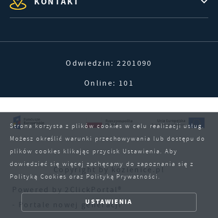
KONTAKT
Odwiedzin: 2201090
Online: 101
Strona korzysta z plików cookies w celu realizacji usług.
Możesz określić warunki przechowywania lub dostępu do
plików cookies klikając przycisk Ustawienia. Aby
dowiedzieć się więcej zachęcamy do zapoznania się z
Copyright by kozienice.pl
Polityką Cookies oraz Polityką Prywatności.
ZAPISZ WYBRANE
Powered by
2ClickPortal®
USTAWIENIA
- Portale nowej generacji
ZEZWÓL NA WSZYSTKIE