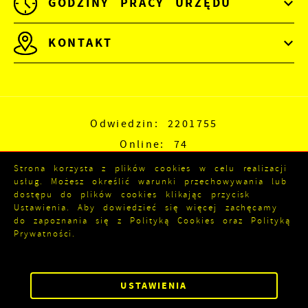
GODZINY PRACY URZĘDU
KONTAKT
Odwiedzin: 2201755
Online: 74
Strona korzysta z plików cookies w celu realizacji
usług. Możesz określić warunki przechowywania lub
dostępu do plików cookies klikając przycisk
Ustawienia. Aby dowiedzieć się więcej zachęcamy
do zapoznania się z Polityką Cookies oraz Polityką
Prywatności.
ZAPISZ WYBRANE
Copyright by kozienice.pl
Powered by
2ClickPortal®
USTAWIENIA
ZEZWÓL NA WSZYSTKIE
- Portale nowej generacji