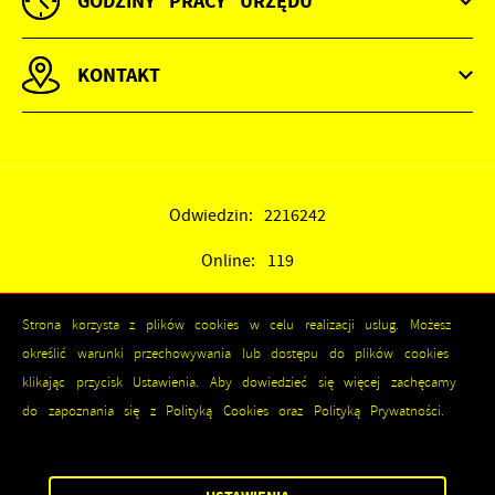
GODZINY PRACY URZĘDU
KONTAKT
Odwiedzin: 2216242
Online: 119
Strona korzysta z plików cookies w celu realizacji usług. Możesz
określić warunki przechowywania lub dostępu do plików cookies
klikając przycisk Ustawienia. Aby dowiedzieć się więcej zachęcamy
do zapoznania się z Polityką Cookies oraz Polityką Prywatności.
ZAPISZ WYBRANE
Copyright by kozienice.pl