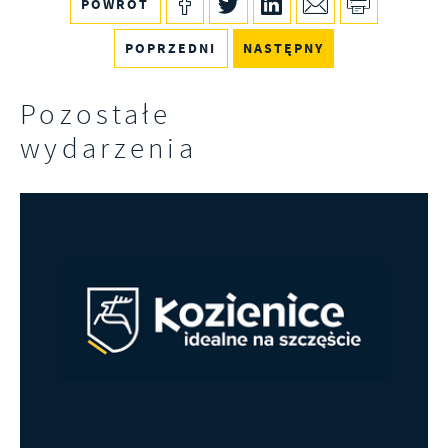
POWRÓT
POPRZEDNI
NASTĘPNY
Pozostałe
wydarzenia