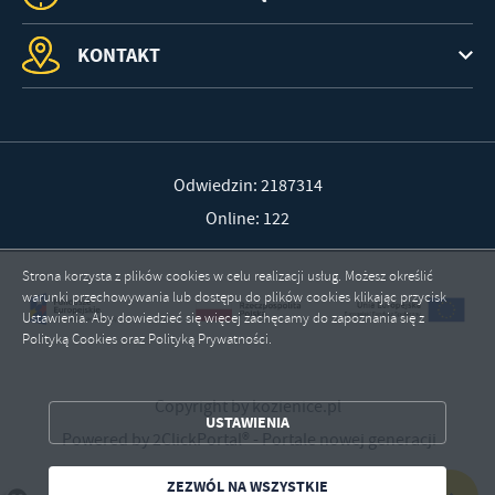
KONTAKT
Odwiedzin: 2187314
Online: 122
Strona korzysta z plików cookies w celu realizacji usług. Możesz określić
warunki przechowywania lub dostępu do plików cookies klikając przycisk
Ustawienia. Aby dowiedzieć się więcej zachęcamy do zapoznania się z
Polityką Cookies oraz Polityką Prywatności.
ZAPISZ WYBRANE
Copyright by kozienice.pl
USTAWIENIA
Powered by
2ClickPortal®
- Portale nowej generacji
ZEZWÓL NA WSZYSTKIE
ZEZWÓL NA WSZYSTKIE