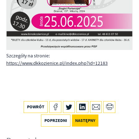
Promocyjne pliki cookies służą do prezentowania Ci naszych
Więcej
komunikatów na podstawie analizy Twoich upodobań oraz Twoich
zwyczajów dotyczących przeglądanej witryny internetowej. Treści
promocyjne mogą pojawić się na stronach podmiotów trzecich lub
firm będących naszymi partnerami oraz innych dostawców usług.
Firmy te działają w charakterze pośredników prezentujących nasze
treści w postaci wiadomości, ofert, komunikatów mediów
społecznościowych.
Szczegóły na stronie:
https://www.dkkozienice.pl/index.php?id=12183
POWRÓT
POPRZEDNI
NASTĘPNY