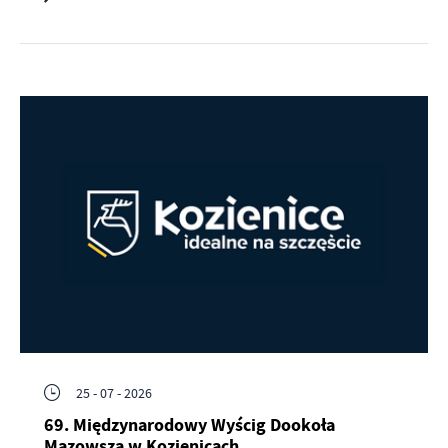
25 - 07 - 2026
69. Międzynarodowy Wyścig Dookoła
Mazowsza w Kozienicach