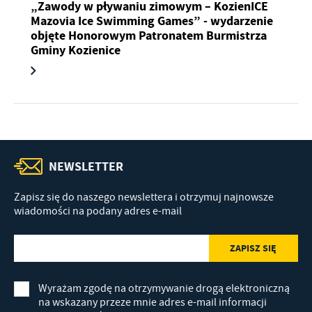
„Zawody w pływaniu zimowym – KozienICE
Mazovia Ice Swimming Games” - wydarzenie
objęte Honorowym Patronatem Burmistrza
Gminy Kozienice
NEWSLETTER
Zapisz się do naszego newslettera i otrzymuj najnowsze
wiadomości na podany adres e-mail
Wyrażam zgodę na otrzymywanie drogą elektroniczną
na wskazany przeze mnie adres e-mail informacji