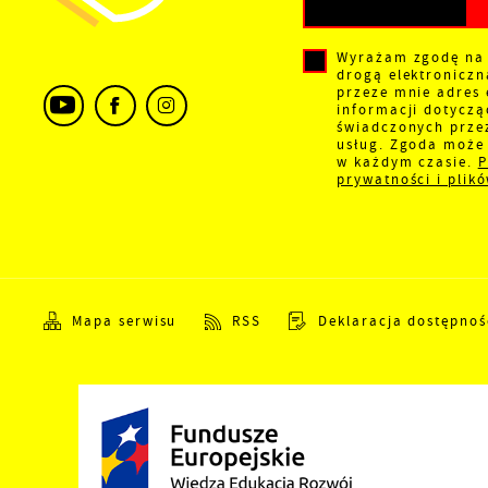
s
Wyrażam zgodę na
drogą elektronicz
przeze mnie adres 
informacji dotyczą
świadczonych prze
usług. Zgoda może 
w każdym czasie.
P
prywatności i plik
Mapa serwisu
RSS
Deklaracja dostępnoś