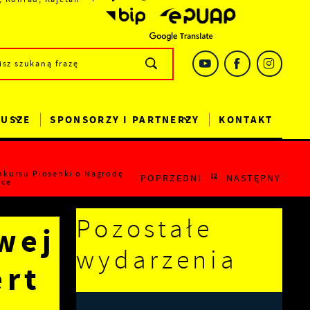
DUSZE
SPONSORZY I PARTNERZY
KONTAKT
onkursu Piosenki o Nagrodę
POPRZEDNI
NASTĘPNY
ice
Pozostałe
wej
wydarzenia
ert