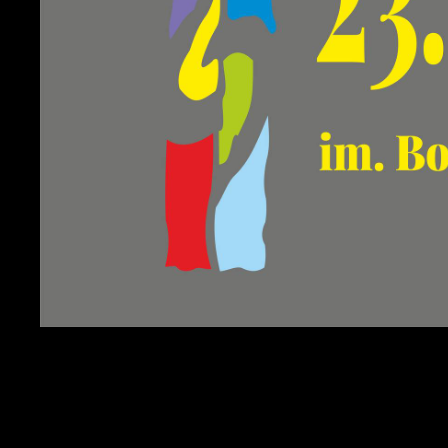
S
z
z
N
N
s
o
P
W
c
l
k
F
Z
T