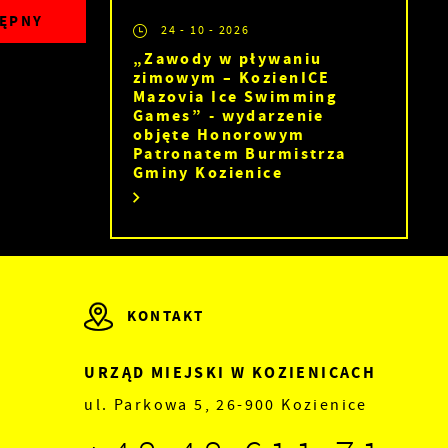
ĘPNY
24 - 10 - 2026
„Zawody w pływaniu
zimowym – KozienICE
Mazovia Ice Swimming
Games” - wydarzenie
objęte Honorowym
Patronatem Burmistrza
Gminy Kozienice
z
ę
KONTAKT
URZĄD MIEJSKI W KOZIENICACH
ul. Parkowa 5, 26-900 Kozienice