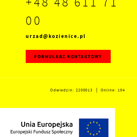
+48 48 611 71
00
urzad@kozienice.pl
FORMULARZ KONTAKTOWY
Odwiedzin: 2200013
Online: 104