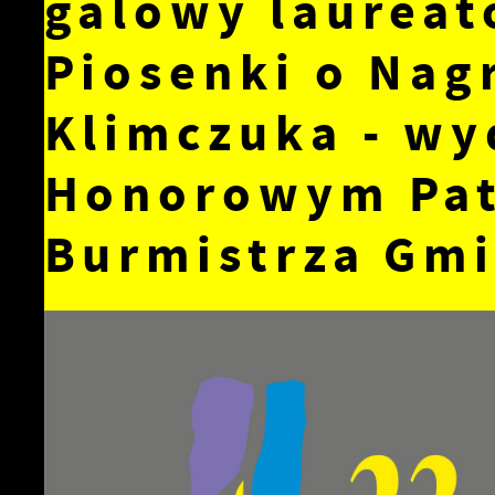
galowy laureat
Piosenki o Nag
Klimczuka - wy
Honorowym Pa
Burmistrza Gmi