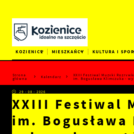
Przejdź do menu.
Przejdź do wyszukiwarki.
Przejdź do treści.
Przejdź do ustawień wielkości czcionki.
Wyłącz wersję kontrastową strony.
KOZIENICE
MIESZKAŃCY
KULTURA I SPO
Strona
XXIII Festiwal Muzyki Rozryw
Kalendarz
główna
im. Bogusława Klimczuka - w
29 - 08 - 2026
XXIII Festiwal
im. Bogusława 