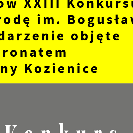
ów XXIII Konkurs
rodę im. Bogusł
darzenie objęte
tronatem
ny Kozienice