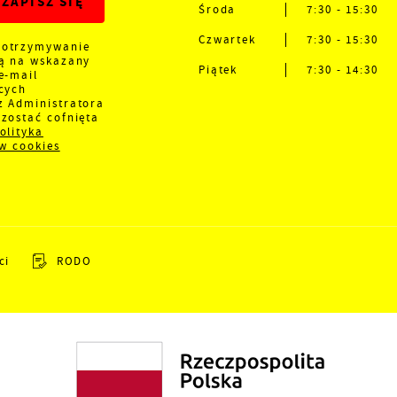
połecznościowych.
Środa
7:30 - 15:30
Czwartek
7:30 - 15:30
 otrzymywanie
ną na wskazany
Piątek
7:30 - 14:30
e-mail
cych
z Administratora
zostać cofnięta
olityka
ów cookies
ci
RODO