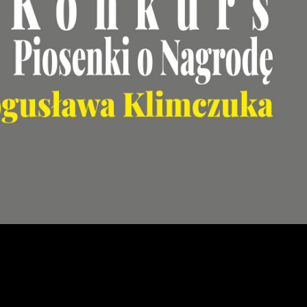
Ustawienia
zanujemy Twoją prywatność. Możesz zmienić ustawienia cookies lub
aakceptować je wszystkie. W dowolnym momencie możesz dokonać
miany swoich ustawień.
iezbędne
iezbędne pliki cookies służą do prawidłowego funkcjonowania
trony internetowej i umożliwiają Ci komfortowe korzystanie z
ferowanych przez nas usług.
liki cookies odpowiadają na podejmowane przez Ciebie działania w
ięcej
elu m.in. dostosowania Twoich ustawień preferencji prywatności,
ogowania czy wypełniania formularzy. Dzięki plikom cookies strona,
tórej korzystasz, może działać bez zakłóceń.
unkcjonalne i personalizacyjne
apoznaj się z
POLITYKĄ PRYWATNOŚCI I PLIKÓW COOKIES
.
ego typu pliki cookies umożliwiają stronie internetowej