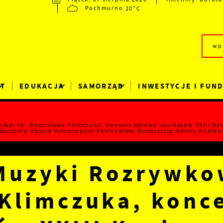
20°C
Pochmurno
RT
EDUKACJA
SAMORZĄD
INWESTYCJE I FUN
kowej im. Bogusława Klimczuka, koncert galowy laureatów XXIII K
ydarzenie objęte Honorowym Patronatem Burmistrza Gminy Kozien
 Muzyki Rozrywko
Klimczuka, konc