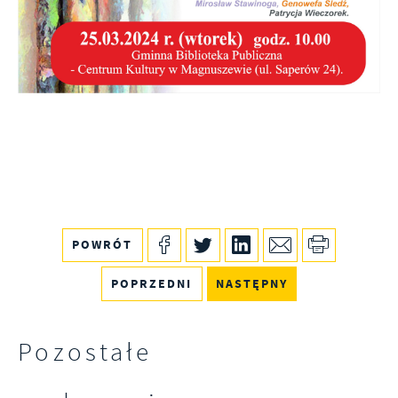
witryny internetowej. Treści promocyjne mogą
pojawić się na stronach podmiotów trzecich
lub firm będących naszymi partnerami oraz
innych dostawców usług. Firmy te działają w
charakterze pośredników prezentujących nasze
treści w postaci wiadomości, ofert,
komunikatów mediów społecznościowych.
POWRÓT
POPRZEDNI
NASTĘPNY
Pozostałe