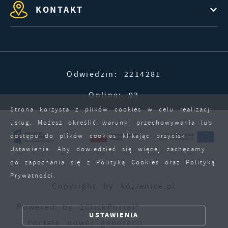
KONTAKT
Odwiedzin: 2214281
Online: 93
Strona korzysta z plików cookies w celu realizacji
usług. Możesz określić warunki przechowywania lub
dostępu do plików cookies klikając przycisk
Ustawienia. Aby dowiedzieć się więcej zachęcamy
do zapoznania się z Polityką Cookies oraz Polityką
Prywatności.
Copyright by kozienice.pl
ZAPISZ WYBRANE
Powered by
2ClickPortal®
USTAWIENIA
ZEZWÓL NA WSZYSTKIE
- Portale nowej generacji