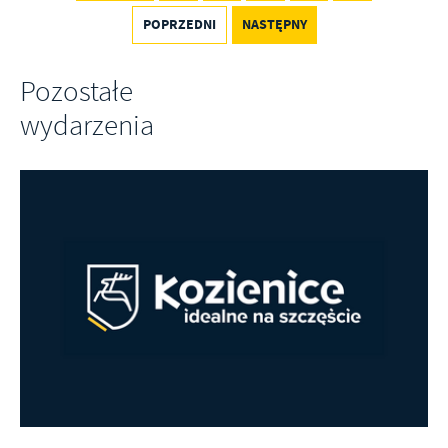
Firmy te działają w charakterze pośredników prezentujących nasze
POPRZEDNI
NASTĘPNY
treści w postaci wiadomości, ofert, komunikatów mediów
społecznościowych.
Pozostałe
wydarzenia